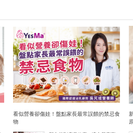
看似營養卻傷娃！盤點家長最常誤餵的禁忌食
物