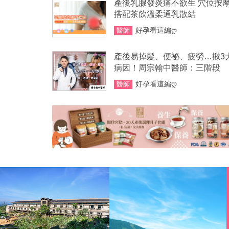
產後乳腺發炎痛不欲生 穴位按
搭配茶飲溫柔通乳散結
好孕看這編ღ
醫師
產後易掉髮、便祕、疲勞…揪3
病因！周宗翰中醫師：三階段
好孕看這編ღ
醫師