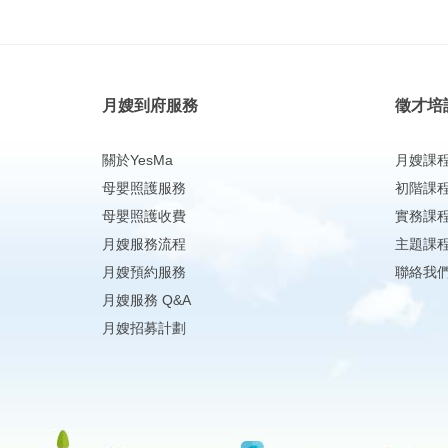
月嫂到府服務
徵才培
關於YesMa
月嫂課
母嬰照護服務
初階課
母嬰照護收費
實務課
月嫂服務流程
主題課
月嫂預約服務
聯絡我
月嫂服務 Q&A
月嫂招募計劃