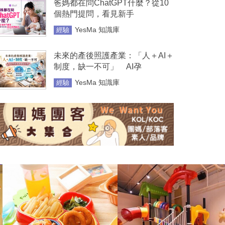
爸媽都在問ChatGPT什麼？從10
個熱門提問，看見新手
YesMa 知識庫
經驗
未來的產後照護產業：「人＋AI＋
制度，缺一不可」 AI孕
YesMa 知識庫
經驗