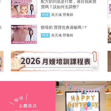
摩
配方奶到底是什麼，適合我家寶
寶嗎？該如何去調整?
吳芃彧 營養師
料理
大
餵母奶 寶寶也會過敏嗎 !？
吳芃彧 營養師
料理