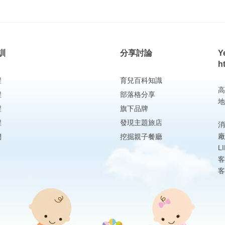
訓
分享討論
Y
h
程
育兒百科知識
高
程
部落格分享
地
程
旗下品牌
程
發現主題旅店
消
廠
們
挖掘親子餐廳
L
客
客