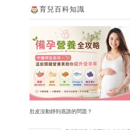
育兒百科知識
肚皮沒動靜到底誰的問題？