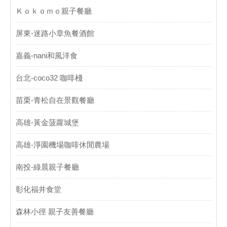
Ｋｏｋｏｍｏ親子餐廳
屏東-迷路小章魚餐酒館
嘉義-nani和風洋食
台北-coco32 咖啡棧
苗栗-青松自在景觀餐廳
高雄-黃金菠蘿城堡
高雄-淨園機場咖啡休閒農場
南投-綠晨親子餐廳
彰化福井食堂
森林小徑 親子友善餐廳