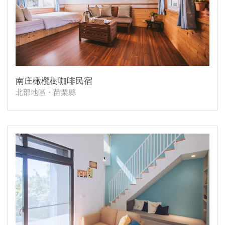
南庄橄欖樹咖啡民宿
北部地區・苗栗縣