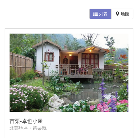
列表
地圖
苗栗-卓也小屋
北部地區・苗栗縣