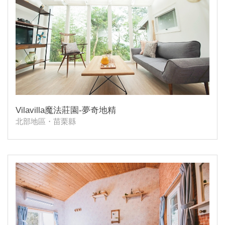
Vilavilla魔法莊園-夢奇地精
北部地區・苗栗縣