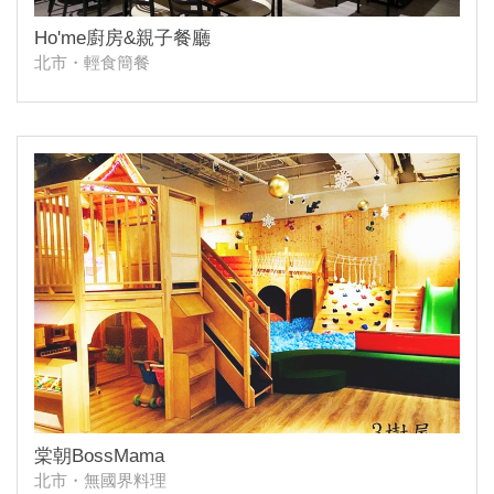
Ho'me廚房&親子餐廳
北市・輕食簡餐
棠朝BossMama
北市・無國界料理