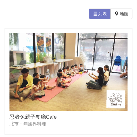
列表
地圖
忍者兔親子餐廳Cafe
北市・無國界料理