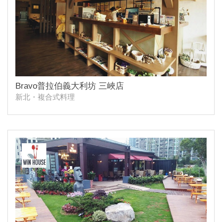
Bravo普拉伯義大利坊 三峽店
新北・複合式料理