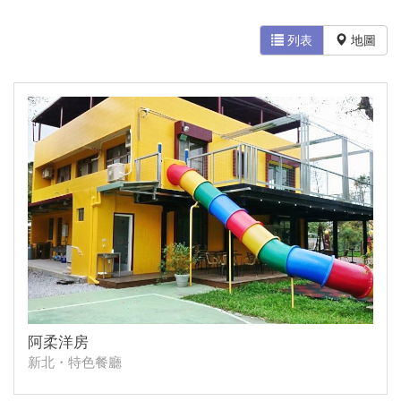
列表
地圖
阿柔洋房
新北・特色餐廳