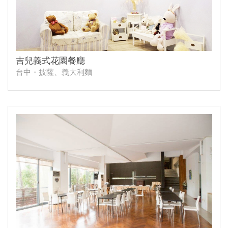
吉兒義式花園餐廳
台中・披薩、義大利麵