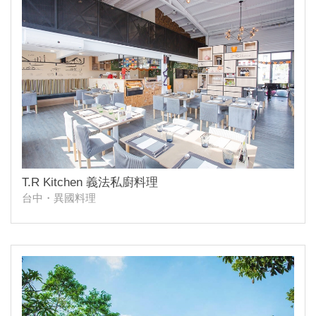
T.R Kitchen 義法私廚料理
台中・異國料理