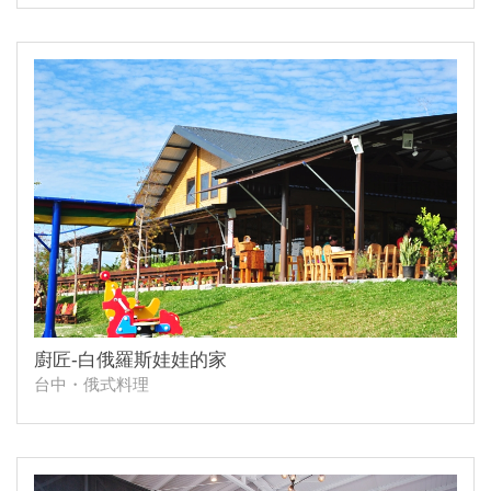
廚匠-白俄羅斯娃娃的家
台中・俄式料理