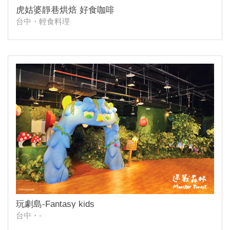
虎姑婆靜巷烘焙 好食咖啡
台中・輕食料理
玩劇島-Fantasy kids
台中・-