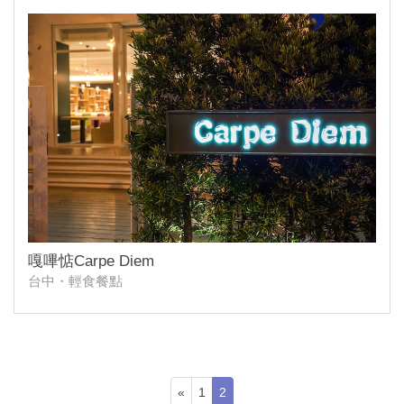
嘎嗶惦Carpe Diem
台中・輕食餐點
«
1
2