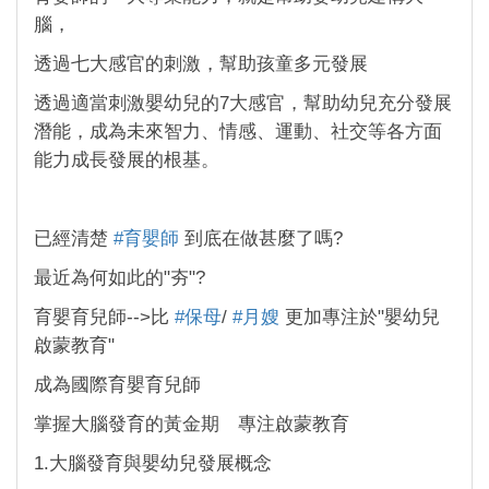
腦，
透過七大感官的刺激，幫助孩童多元發展
透過適當刺激嬰幼兒的7大感官，幫助幼兒充分發展
潛能，成為未來智力、情感、運動、社交等各方面
能力成長發展的根基。
已經清楚
#育嬰師
到底在做甚麼了嗎?
最近為何如此的"夯"?
育嬰育兒師-->比
#保母
/
#月嫂
更加專注於"嬰幼兒
啟蒙教育"
成為國際育嬰育兒師
掌握大腦發育的黃金期 專注啟蒙教育
1.大腦發育與嬰幼兒發展概念