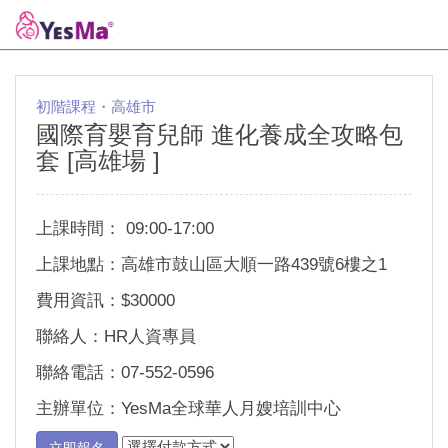
初階課程・高雄市
國際育嬰育兒師 進化養成全攻略包
套 [高雄場 ]
上課時間： 09:00-17:00
上課地點：高雄市鼓山區大順一路439號6樓之1
費用資訊：$30000
聯絡人：HR人資專員
聯絡電話：07-552-0596
主辦單位：YesMa全球華人月嫂培訓中心