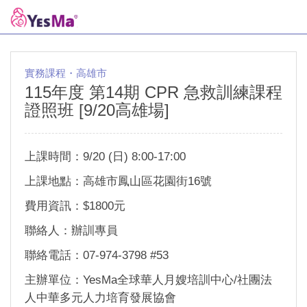
實務課程・高雄市
115年度 第14期 CPR 急救訓練課程
證照班 [9/20高雄場]
上課時間：9/20 (日) 8:00-17:00
上課地點：高雄市鳳山區花園街16號
費用資訊：$1800元
聯絡人：辦訓專員
聯絡電話：07-974-3798 #53
主辦單位：YesMa全球華人月嫂培訓中心/社團法
人中華多元人力培育發展協會