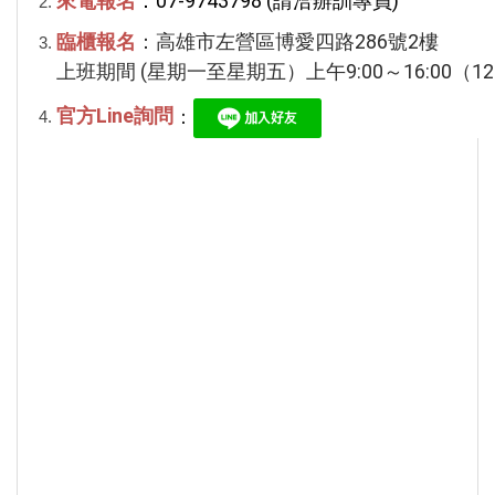
來電報名
：
07-9743798 (請洽辦訓專員)
臨櫃報名
：
高雄市左營區博愛四路286號2樓
上班期間 (星期一至星期五）上午
9:00
～
16:00
（12
官方Line詢問
：