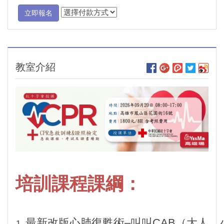
立即報名
教室介紹
培訓課程課綱：
最新改版心肺復甦術–叫叫CAB（大人