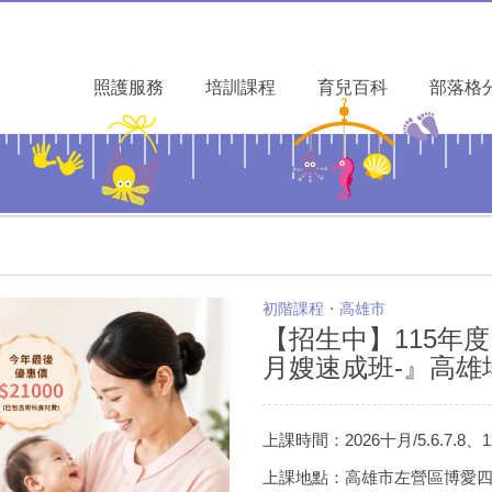
照護服務
培訓課程
育兒百科
部落格
初階課程・高雄市
【招生中】115年
月嫂速成班-』高雄場 (
上課時間：2026十月/5.6.7.8、12.1
上課地點：高雄市左營區博愛四路