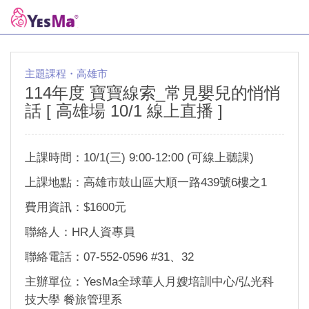
主題課程・高雄市
114年度 寶寶線索_常見嬰兒的悄悄
話 [ 高雄場 10/1 線上直播 ]
上課時間：10/1(三) 9:00-12:00 (可線上聽課)
上課地點：高雄市鼓山區大順一路439號6樓之1
費用資訊：$1600元
聯絡人：HR人資專員
聯絡電話：07-552-0596 #31、32
主辦單位：YesMa全球華人月嫂培訓中心/弘光科
技大學 餐旅管理系