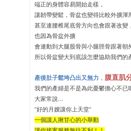
端正的身體容易開始走樣，
讓韌帶變鬆，骨盆也變得比較外擴渾
甚至連腰椎尾底骨方向也會跟著改變
也因為骨盆外擴
會連動到大腿股骨與小腿脛骨跟著朝
所以骨盆變大到底該怎麼協助我們的產
腹直肌
產後肚子鬆垮凸出又無力
，
我們的產婦是不是為此憂鬱擔心不已呢?
大家常說...
"好的月嫂讓你上天堂"
一個讓人揪甘心的小舉動
讓你接案服務無往不利！！