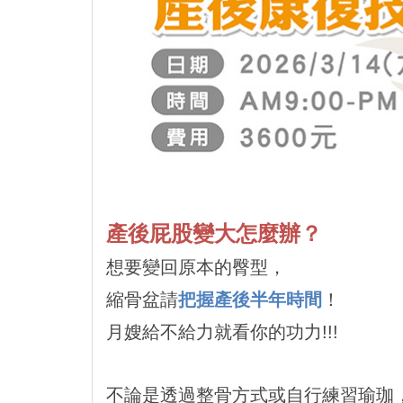
產後屁股變大怎麼辦？
想要變回原本的臀型，
縮骨盆請
把握產後半年時間
！
月嫂給不給力就看你的功力!!!
不論是透過整骨方式或自行練習瑜珈