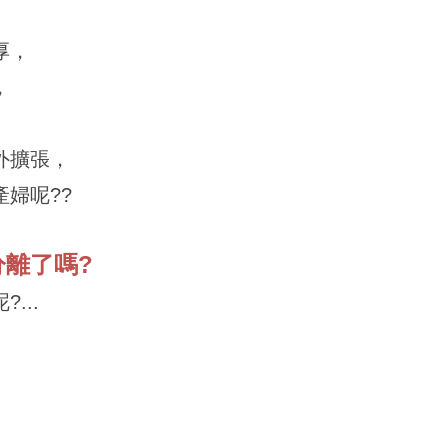
厚，
，
外擴張，
婦呢??
分離了嗎?
...