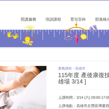
照護服務
培訓課程
育兒百科
部落格
實務課程・高雄市
115年度 產後康復
雄場 3/14 ]
上課時間：3/14 (六) 09:00-17:0
上課地點：高雄市左營區博愛四路