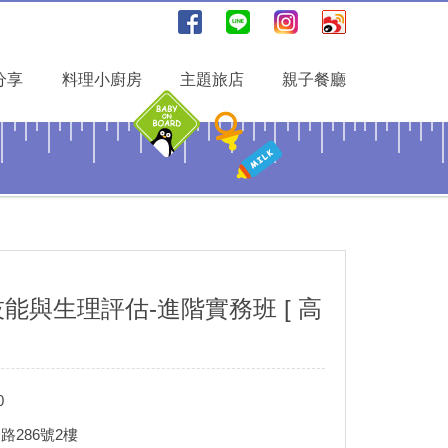
分享
料理小廚房
主題旅店
親子餐廳
技能與生理評估-進階實務班 [ 高
0
286號2樓