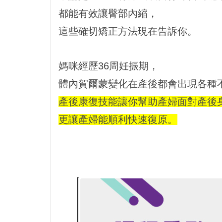
都能有效讓臀部內縮，
這些確切矯正方法現在告訴你。
媽咪經歷36周妊振期，
體內賀爾蒙變化在產後都會出現各種
產後康復技能讓你幫助產婦面對產後
更讓產婦能順利快速復原。