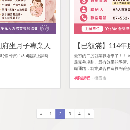
-到府坐月子專業人
【已額滿】114年
假日班) 1/3.4開課上課時
最夯的二度就業職場來了！！ 
最完善規劃、最有效果的學習、
職通路，就業媒合在這裡!!保證
初階課程
・桃園市
«
1
2
3
4
»