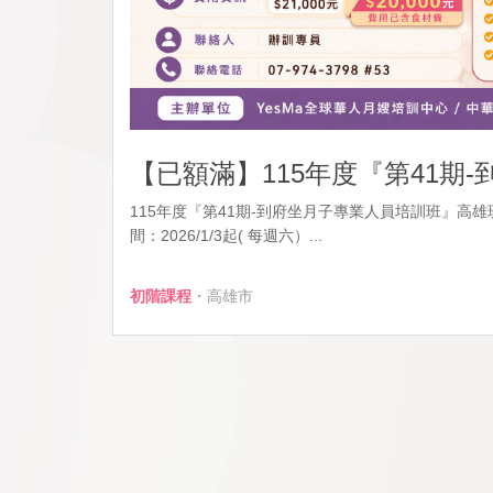
【已額滿】115年度『第41期
115年度『第41期-到府坐月子專業人員培訓班』高雄班(
間：2026/1/3起( 每週六）...
初階課程
・高雄市