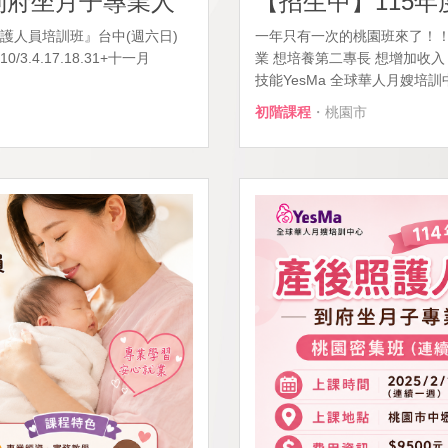
-到府坐月子專業人
【招生中】115年
照護人員培訓班』台中(週六日)
一年只有一次的桃園班來了！！
0/3.4.17.18.31+十一月
業 想培養第二專長 想增加收
技能YesMa 全球華人月嫂培訓
初階課程
・桃園市