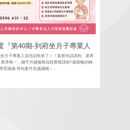
度『第40期-到府坐月子專業人
#坐月子專業人員培訓班來了！！紮實培訓課程、業界
業界唯一，贈予月嫂服務流程實務課程!!最順暢的轉
學習滿滿 荷包案件也滿滿哦！...