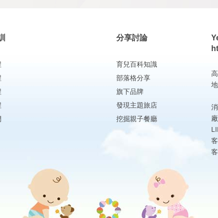
訓
分享討論
Y
h
程
育兒百科知識
高
程
部落格分享
地
程
旗下品牌
程
發現主題旅店
消
廠
們
挖掘親子餐廳
L
客
客