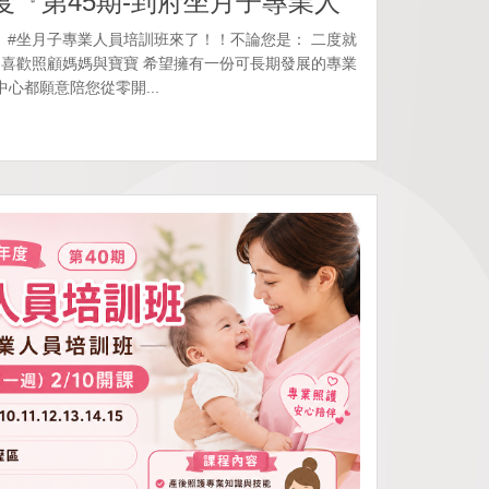
度『第45期-到府坐月子專業人
 #坐月子專業人員培訓班來了！！不論您是： 二度就
入 喜歡照顧媽媽與寶寶 希望擁有一份可長期發展的專業
中心都願意陪您從零開...