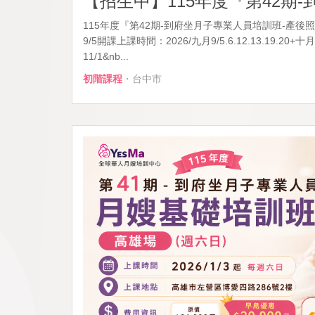
【招生中】115年度『第42期
115年度『第42期-到府坐月子專業人員培訓班-產後
9/5開課上課時間：2026/九月9/5.6.12.13.19.20+十月1
11/1&nb...
初階課程
・台中市