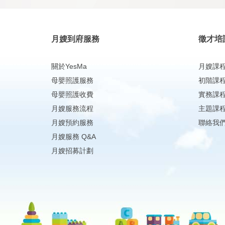
月嫂到府服務
徵才培
關於YesMa
月嫂課
母嬰照護服務
初階課
母嬰照護收費
實務課
月嫂服務流程
主題課
月嫂預約服務
聯絡我
月嫂服務 Q&A
月嫂招募計劃