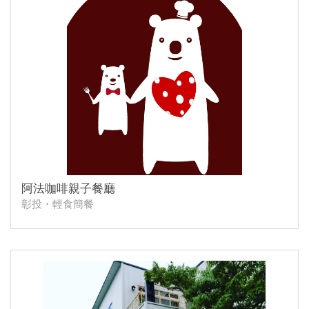
阿法咖啡親子餐廳
彰投・輕食簡餐