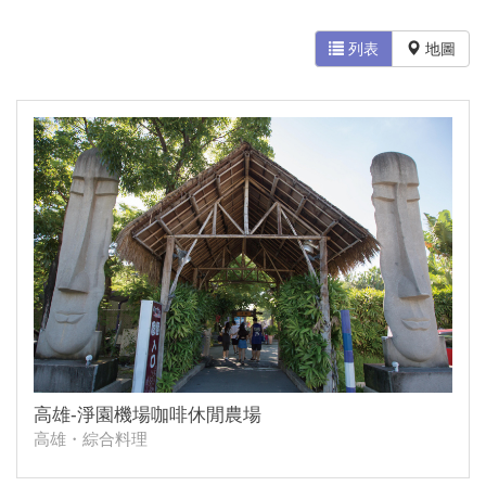
列表
地圖
高雄-淨園機場咖啡休閒農場
高雄・綜合料理