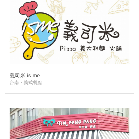
義司米 is me
台南・義式餐點