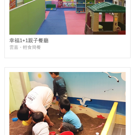
幸福1+1親子餐廳
雲嘉・輕食簡餐