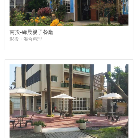
南投-綠晨親子餐廳
彰投・混合料理