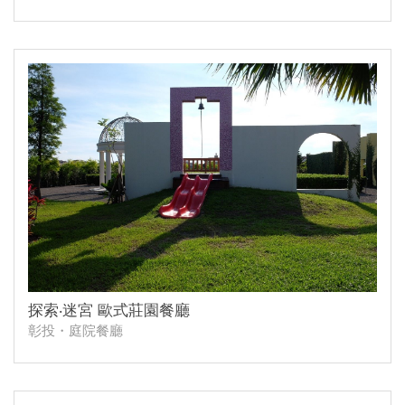
探索‧迷宮 歐式莊園餐廳
彰投・庭院餐廳