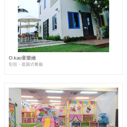
O.kao童樂繪
彰投・庭園式餐廳