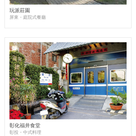
玩派莊園
屏東・庭院式餐廳
彰化福井食堂
彰投・中式料理