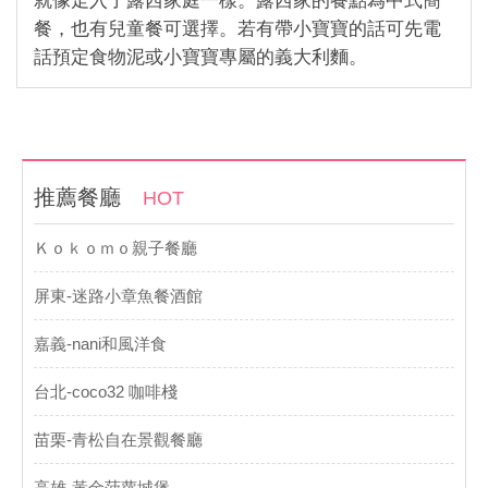
就像走入了露西家庭一樣。露西家的餐點為中式簡
餐，也有兒童餐可選擇。若有帶小寶寶的話可先電
話預定食物泥或小寶寶專屬的義大利麵。
推薦餐廳
HOT
Ｋｏｋｏｍｏ親子餐廳
屏東-迷路小章魚餐酒館
嘉義-nani和風洋食
台北-coco32 咖啡棧
苗栗-青松自在景觀餐廳
高雄-黃金菠蘿城堡