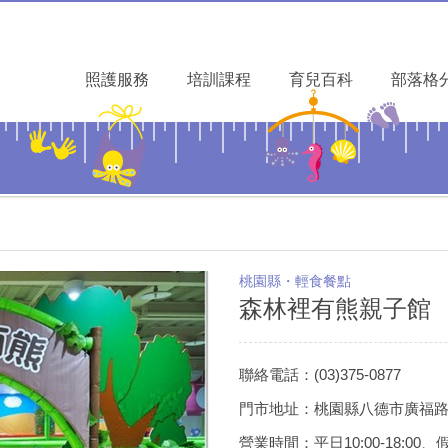
照護服務
培訓課程
育兒百科
部落格
桃園縣・輕食餐點
森林裡有熊親子館
聯絡電話：(03)375-0877
門市地址：桃園縣八德市廣福路2
營業時間：平日10:00-18:00、假日1