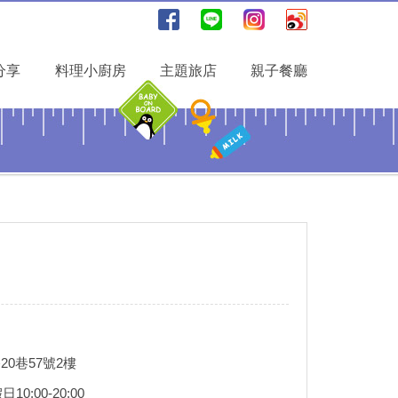
分享
料理小廚房
主題旅店
親子餐廳
0巷57號2樓
0:00-20:00