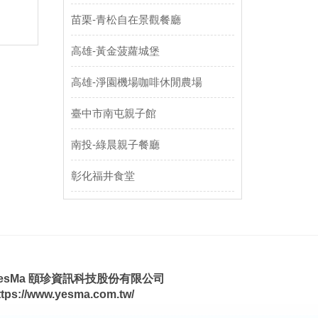
苗栗-青松自在景觀餐廳
高雄-黃金菠蘿城堡
高雄-淨園機場咖啡休閒農場
臺中市南屯親子館
南投-綠晨親子餐廳
彰化福井食堂
esMa 頤珍資訊科技股份有限公司
ttps://www.yesma.com.tw/