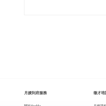
月嫂到府服務
徵才培
關於YesMa
月嫂課