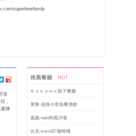
k.com/superbearfamily
推薦餐廳
HOT
Ｋｏｋｏｍｏ親子餐廳
可至
幼兒，
屏東-迷路小章魚餐酒館
兒童律
嘉義-nani和風洋食
台北-coco32 咖啡棧