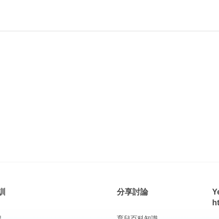
訓
分享討論
Y
h
程
育兒百科知識