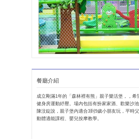
餐廳介紹
成立剛滿1年的「森林裡有熊」親子樂活堡，，希
健身房運動紓壓。場內包括有扮家家酒、歡樂沙池
陳汶錠說，親子堡內適合3到9歲小朋友玩，平時
動體適能課程、嬰兒按摩教學。