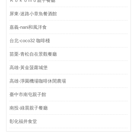
Ｋｏｋｏｍｏ親子餐廳
屏東-迷路小章魚餐酒館
嘉義-nani和風洋食
台北-coco32 咖啡棧
苗栗-青松自在景觀餐廳
高雄-黃金菠蘿城堡
高雄-淨園機場咖啡休閒農場
臺中市南屯親子館
南投-綠晨親子餐廳
彰化福井食堂