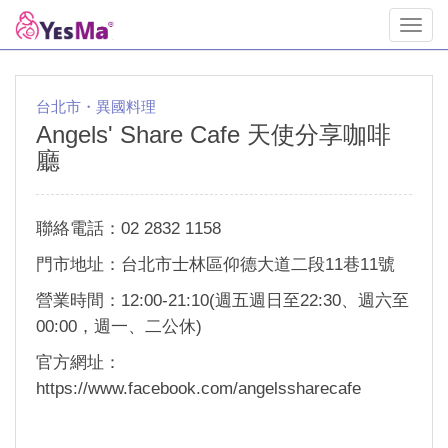
Toggl
navig
台北市・異國料理
Angels' Share Cafe 天使分享咖啡
廳
聯絡電話：02 2832 1158
門市地址：台北市士林區仰德大道二段11巷11號
營業時間：12:00-21:10(週五週日至22:30、週六至
00:00，週一、二公休)
官方網址：
https://www.facebook.com/angelssharecafe