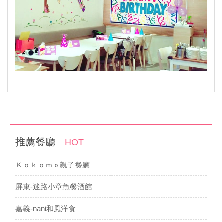
推薦餐廳
HOT
Ｋｏｋｏｍｏ親子餐廳
屏東-迷路小章魚餐酒館
嘉義-nani和風洋食