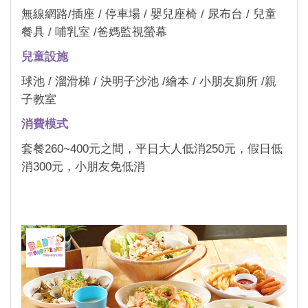
無線網路/插座 / 停車場 / 嬰兒座椅 / 尿布台 / 兒童
餐具 / 哺乳室 /爸媽監視螢幕
兒童設施
球池 / 溜滑梯 / 決明子沙池 /繪本 / 小朋友廁所 /親
子教室
消費模式
套餐260~400元之間，平日大人低消250元，假日低
消300元，小朋友免低消