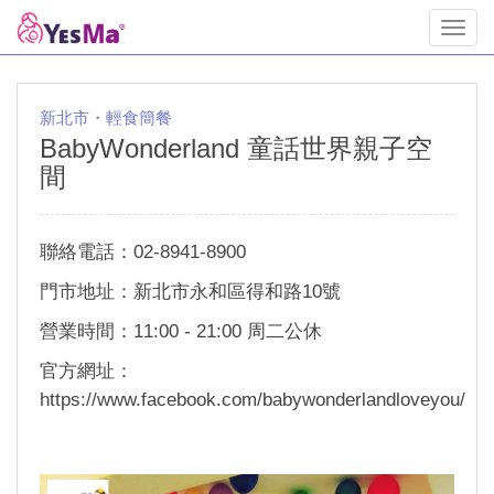
Toggl
navig
新北市・輕食簡餐
BabyWonderland 童話世界親子空
間
聯絡電話：02-8941-8900
門市地址：新北市永和區得和路10號
營業時間：11:00 - 21:00 周二公休
官方網址：
https://www.facebook.com/babywonderlandloveyou/