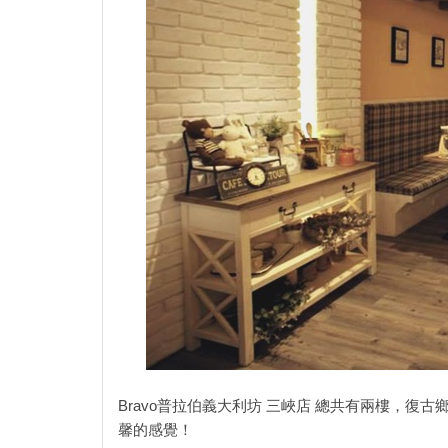
Bravo普拉伯義大利坊 三峽店 總共有兩樓，
馨的感覺！