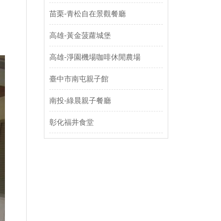
苗栗-青松自在景觀餐廳
高雄-黃金菠蘿城堡
高雄-淨園機場咖啡休閒農場
臺中市南屯親子館
南投-綠晨親子餐廳
彰化福井食堂