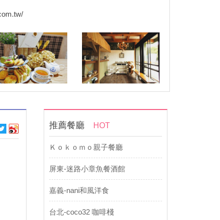
com.tw/
推薦餐廳
HOT
Ｋｏｋｏｍｏ親子餐廳
屏東-迷路小章魚餐酒館
嘉義-nani和風洋食
台北-coco32 咖啡棧