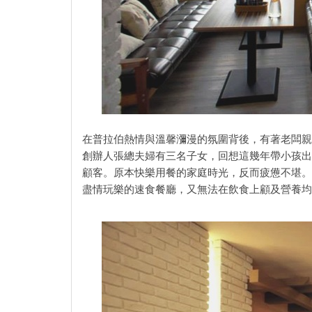
在普拉伯熱情與溫馨瀰漫的氛圍背後，有著老闆親
創辦人張總夫婦有三名子女，回想這幾年帶小孩出
顧客。原本快樂用餐的家庭時光，反而疲憊不堪。
盡情玩樂的速食餐廳，又無法在飲食上顧及營養均