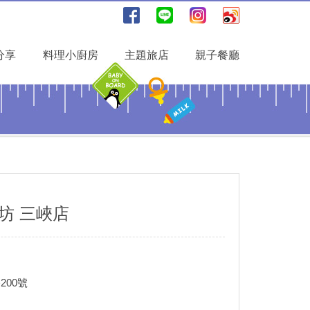
分享
料理小廚房
主題旅店
親子餐廳
利坊 三峽店
00號