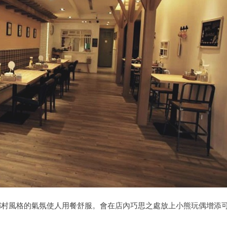
復古鄉村風格的氣氛使人用餐舒服。會在店內巧思之處放上小熊玩偶增添