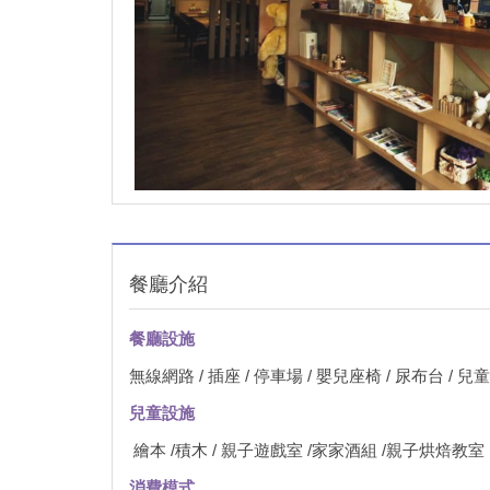
餐廳介紹
餐廳設施
無線網路 / 插座 / 停車場 / 嬰兒座椅 / 尿布台 / 兒童
兒童設施
繪本 /積木 / 親子遊戲室 /家家酒組 /親子烘焙教室
消費模式