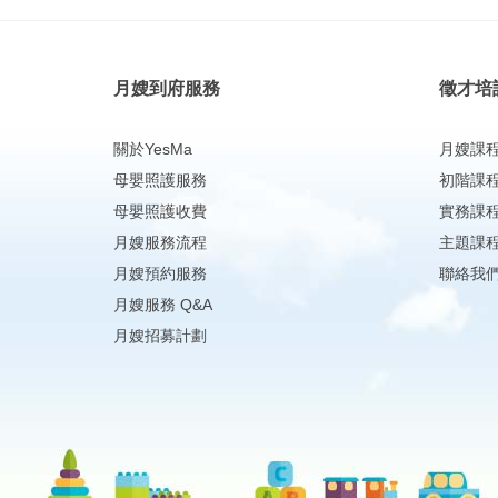
月嫂到府服務
徵才培
關於YesMa
月嫂課
母嬰照護服務
初階課
母嬰照護收費
實務課
月嫂服務流程
主題課
月嫂預約服務
聯絡我
月嫂服務 Q&A
月嫂招募計劃