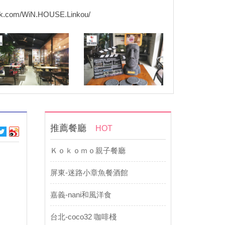
ook.com/WiN.HOUSE.Linkou/
推薦餐廳
HOT
Ｋｏｋｏｍｏ親子餐廳
屏東-迷路小章魚餐酒館
嘉義-nani和風洋食
台北-coco32 咖啡棧