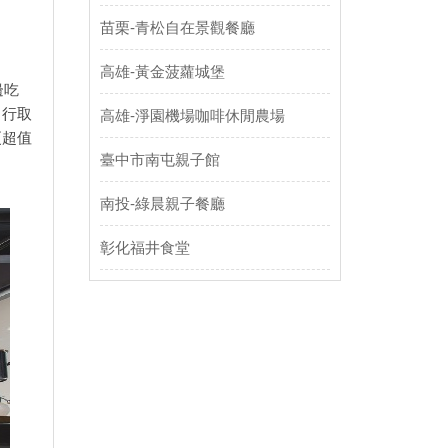
苗栗-青松自在景觀餐廳
高雄-黃金菠蘿城堡
邊吃
自行取
高雄-淨園機場咖啡休閒農場
更超值
臺中市南屯親子館
南投-綠晨親子餐廳
彰化福井食堂