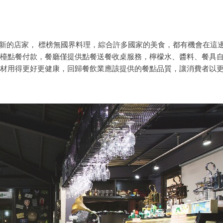
非常嶄新的店家， 標榜無國界料理，綜合許多國家的美食，都有機會在這
檯點餐付款，餐廳僅提供點餐送餐收桌服務，檸檬水、醬料、餐具
材用得更好更健康，回歸餐飲業應該提供的餐點品質，讓消費者以