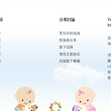
訓
分享討論
Y
h
程
育兒百科知識
高
程
部落格分享
地
程
旗下品牌
程
發現主題旅店
消
廠
們
挖掘親子餐廳
L
客
客