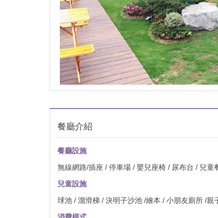
餐廳介紹
餐廳設施
無線網路/插座 / 停車場 / 嬰兒座椅 / 尿布台 / 兒
兒童設施
球池 / 溜滑梯 / 決明子沙池 /繪本 / 小朋友廁所 /
消費模式