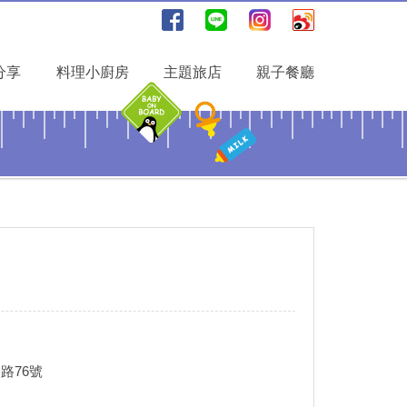
分享
料理小廚房
主題旅店
親子餐廳
路76號