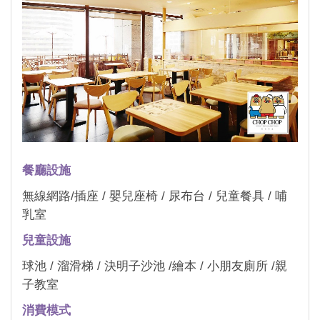
餐廳設施
無線網路/插座 / 嬰兒座椅 / 尿布台 / 兒童餐具 / 哺
乳室
兒童設施
球池 / 溜滑梯 / 決明子沙池 /繪本 / 小朋友廁所 /親
子教室
消費模式