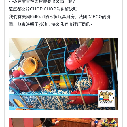
小孩在家實在太皮需要出來動一動?
這些都交給CHOP CHOP為你解決吧~
我們有美國KidKraft的木製玩具廚房、法國DJECO的拼
圖、無毒決明子沙池，快來我們這裡玩耍吧~