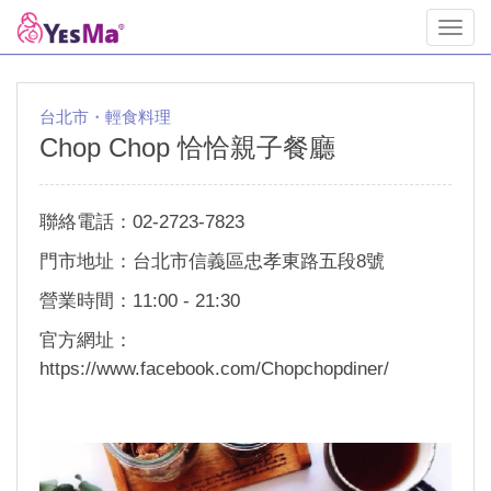
Toggl
navig
台北市・輕食料理
Chop Chop 恰恰親子餐廳
聯絡電話：02-2723-7823
門市地址：台北市信義區忠孝東路五段8號
營業時間：11:00 - 21:30
官方網址：
https://www.facebook.com/Chopchopdiner/