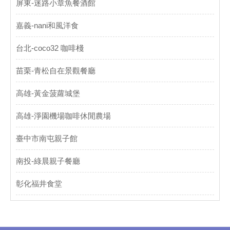
屏東-迷路小章魚餐酒館
嘉義-nani和風洋食
台北-coco32 咖啡棧
苗栗-青松自在景觀餐廳
高雄-黃金菠蘿城堡
高雄-淨園機場咖啡休閒農場
臺中市南屯親子館
南投-綠晨親子餐廳
彰化福井食堂