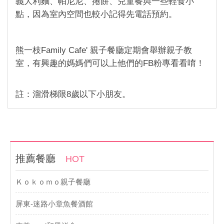
義大利麵、帕尼尼、捲餅、兒童餐與一些輕食小
點，因為室內空間也較小記得先電話預約。
熊一枝Family Cafe' 親子餐廳定期會舉辦親子教
室，有興趣的媽媽們可以上他們的FB粉專看看唷！
註：溜滑梯限8歲以下小朋友。
推薦餐廳
HOT
Ｋｏｋｏｍｏ親子餐廳
屏東-迷路小章魚餐酒館