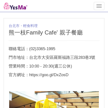
Toggl
navig
台北市・輕食料理
熊一枝Family Cafe' 親子餐廳
聯絡電話：(02)3365-1995
門市地址：台北市大安區羅斯福路三段283巷3號
營業時間：10:00 - 20:30(週三公休)
官方網址：
https://goo.gl/DxZosD