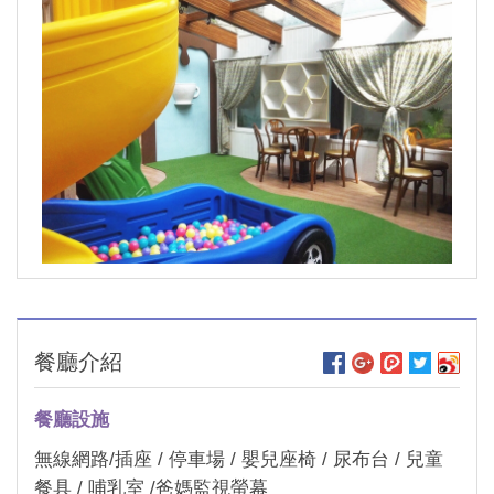
餐廳介紹
餐廳設施
無線網路/插座 / 停車場 / 嬰兒座椅 / 尿布台 / 兒童
餐具 / 哺乳室 /爸媽監視螢幕