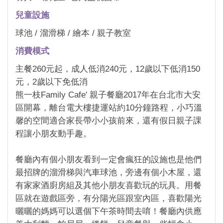
兒童設施
球池 / 溜滑梯 / 繪本 / 親子教室
消費模式
主餐260元起，成人低消240元，12歲以下低消150
元，2歲以下免低消
熊一枝Family Cafe' 親子餐廳2017年在台北市大安
區開幕，離台電大樓捷運站約10分鐘路程，小巧溫
馨的空間適合家長帶小小孩前來，還有假日親子課
程讓小朋友動手趣。
餐廳內有個小朋友看到一定會瘋狂的設施也是他們
最招牌的溜滑梯與汽車球池，旁邊有個小木屋，還
有家家酒廚房組及其他小朋友喜歡玩的玩具。用餐
區就在遊戲區旁，有分陽光區跟室內區，喜歡陽光
曬曬的媽媽可以選個下午茶時間去唷！餐廳內供應