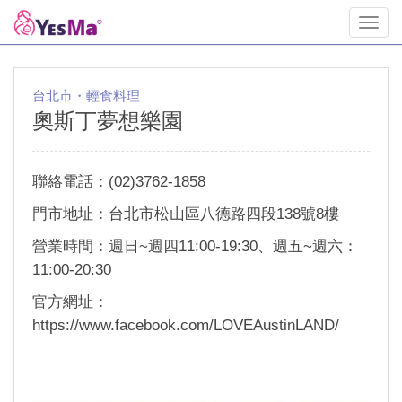
Toggl
navig
台北市・輕食料理
奧斯丁夢想樂園
聯絡電話：(02)3762-1858
門市地址：台北市松山區八德路四段138號8樓
營業時間：週日~週四11:00-19:30、週五~週六：
11:00-20:30
官方網址：
https://www.facebook.com/LOVEAustinLAND/