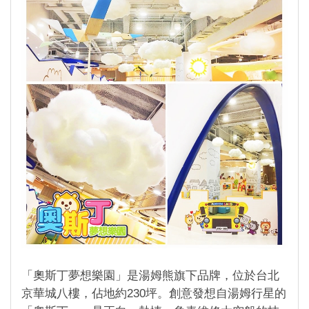
「奧斯丁夢想樂園」是湯姆熊旗下品牌，位於台北
京華城八樓，佔地約230坪。創意發想自湯姆行星的