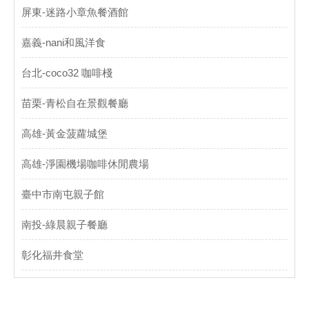
屏東-迷路小章魚餐酒館
嘉義-nani和風洋食
台北-coco32 咖啡棧
苗栗-青松自在景觀餐廳
高雄-黃金菠蘿城堡
高雄-淨園機場咖啡休閒農場
臺中市南屯親子館
南投-綠晨親子餐廳
彰化福井食堂