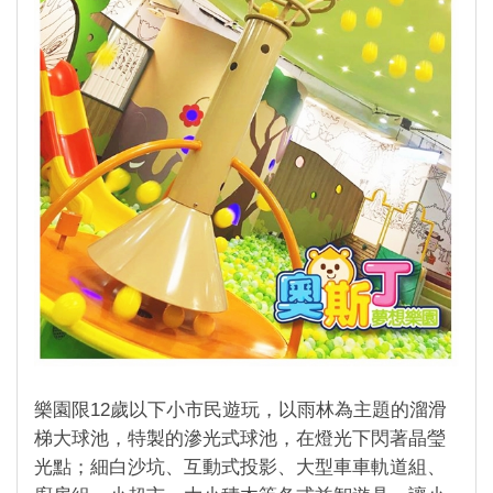
樂園限12歲以下小市民遊玩，以雨林為主題的溜滑
梯大球池，特製的滲光式球池，在燈光下閃著晶瑩
光點；細白沙坑、互動式投影、大型車車軌道組、