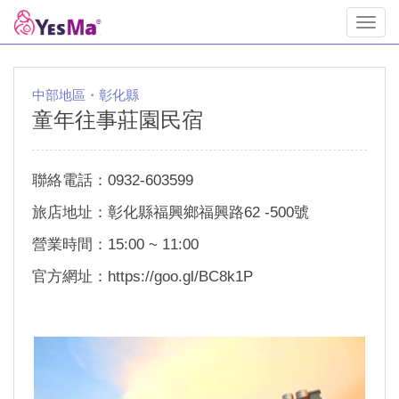
Toggl
navig
中部地區・彰化縣
童年往事莊園民宿
聯絡電話：0932-603599
旅店地址：彰化縣福興鄉福興路62 -500號
營業時間：15:00 ~ 11:00
官方網址：
https://goo.gl/BC8k1P