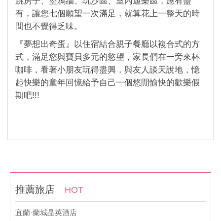
跳房子、塗鴉牆、玩沙區、室內遊樂區，應有盡
有，讓您七個願望一次滿足，就算花上一整天的時
間也不覺得乏味。
『夢想出奇蛋』以住宿結合親子餐廳以複合式的方
式，滿足您與寶貝多元的慾望，家長們在一旁來杯
咖啡，看著小朋友玩得盡興，與友人談天說地，憶
起快樂的童年回憶給予自己一個悠閒愉快的歡樂假
期吧!!!
推薦旅店
HOT
宜蘭-蘭城晶英酒店