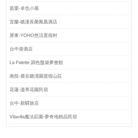
苗栗-卓也小屋
宜蘭-礁溪長榮鳳凰酒店
屏東-YOHO悠活度假村
台中港酒店
La Palette 調色盤築夢會館
南投-鹿谷聽濤園渡假山莊
花蓮-溫蒂花園民宿
台中-新驛旅店
Vilavilla魔法莊園-夢奇地精品民宿