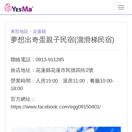
Toggl
navig
東部地區・花蓮縣
夢想出奇蛋親子民宿(溜滑梯民宿)
聯絡電話：0913-911285
旅店地址：花蓮縣花蓮市民德四街2號
營業時間：入房15:00、退房11:00，餐廳10:00-
18:00
官方網址：
https://www.facebook.com/egg09150401/