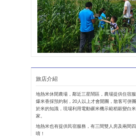
旅店介紹
地熱米休閒農場，鄰近三星鬧區，農場提供住宿服
爆米香採預約制，20人以上才會開團，散客可併
於米的知識，現場利用電動碾米機示範稻穀變白米
家。
地熱米也有提供民宿服務，有三間雙人房及兩間四
唷！