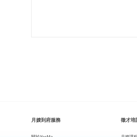
月嫂到府服務
徵才培
關於YesMa
月嫂課