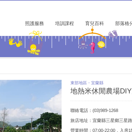
照護服務
培訓課程
育兒百科
部落格
東部地區・宜蘭縣
地熱米休閒農場DI
聯絡電話：(03)989-1268
旅店地址：宜蘭縣三星鄉三星路7
營業時間：07:00-22:00，入房15