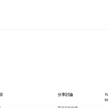
訓
分享討論
Y
h
程
育兒百科知識