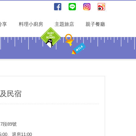
分享
料理小廚房
主題旅店
親子餐廳
Y及民宿
段89號
:00、退房11:00