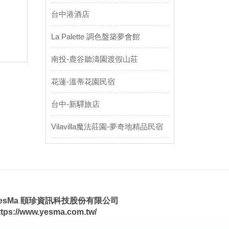
台中港酒店
La Palette 調色盤築夢會館
南投-鹿谷聽濤園渡假山莊
花蓮-溫蒂花園民宿
台中-新驛旅店
Vilavilla魔法莊園-夢奇地精品民宿
esMa 頤珍資訊科技股份有限公司
ttps://www.yesma.com.tw/