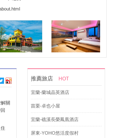
about.html
推薦旅店
HOT
宜蘭-蘭城晶英酒店
瞭解關
苗栗-卓也小屋
帶回
宜蘭-礁溪長榮鳳凰酒店
入住
屏東-YOHO悠活度假村