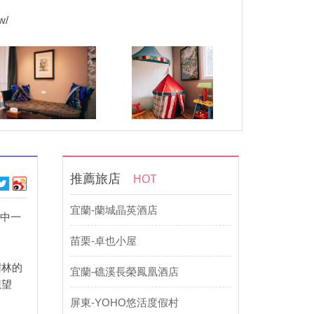
w/
推薦旅店
HOT
宜蘭-蘭城晶英酒店
其中一
苗栗-卓也小屋
樹林的
宜蘭-礁溪長榮鳳凰酒店
想望
屏東-YOHO悠活度假村