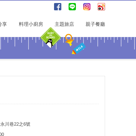
分享
料理小廚房
主題旅店
親子餐廳
永川巷22之6號
00