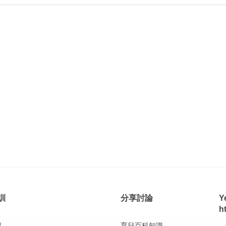
訓
分享討論
Y
h
程
育兒百科知識