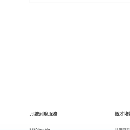
月嫂到府服務
徵才培
關於YesMa
月嫂課