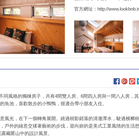
官方網址：
http://www.lookbnb.t
棟不同風格的獨棟房子，共有4間雙人房、6間四人房與一間八人房，
的魚池，喜歡散步的小鴨鴨，很適合帶小朋友入住。
意風光，在下一個轉角展開。繞過樹影錯落的清澈潭水，駛過檳榔
，戶外的綠意交揉著藝術的步伐，迎向妳的是美式工業風情的生活
展露藏匿山中的設計風景。