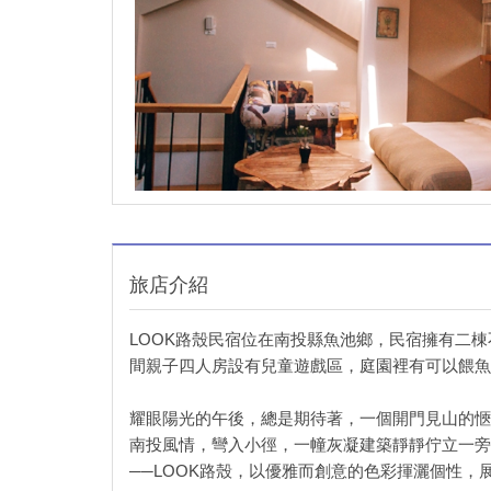
旅店介紹
LOOK路殼民宿位在南投縣魚池鄉，民宿擁有二
間親子四人房設有兒童遊戲區，庭園裡有可以餵魚
耀眼陽光的午後，總是期待著，一個開門見山的愜
南投風情，彎入小徑，一幢灰凝建築靜靜佇立一旁
──LOOK路殼，以優雅而創意的色彩揮灑個性，