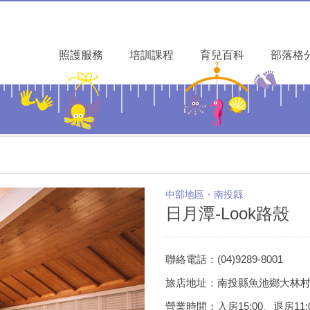
照護服務
培訓課程
育兒百科
部落格
中部地區・南投縣
日月潭-Look路殼
聯絡電話：(04)9289-8001
旅店地址：南投縣魚池鄉大林村
營業時間：入房15:00、退房11: