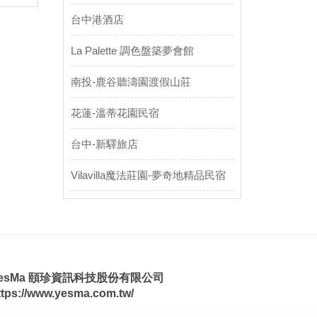
台中港酒店
La Palette 調色盤築夢會館
南投-鹿谷聽濤園渡假山莊
花蓮-溫蒂花園民宿
台中-新驛旅店
Vilavilla魔法莊園-夢奇地精品民宿
esMa 頤珍資訊科技股份有限公司
ttps://www.yesma.com.tw/