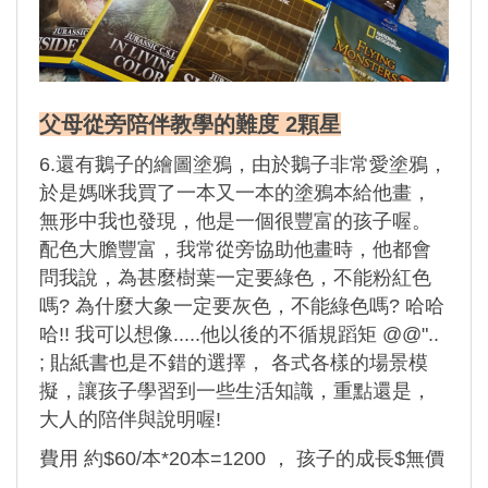
父母從旁陪伴教學的難度 2顆星
6.還有鵝子的繪圖塗鴉，由於鵝子非常愛塗鴉，
於是媽咪我買了一本又一本的塗鴉本給他畫，
無形中我也發現，他是一個很豐富的孩子喔。
配色大膽豐富，我常從旁協助他畫時，他都會
問我說，為甚麼樹葉一定要綠色，不能粉紅色
嗎? 為什麼大象一定要灰色，不能綠色嗎? 哈哈
哈!! 我可以想像.....他以後的不循規蹈矩 @@"..
; 貼紙書也是不錯的選擇， 各式各樣的場景模
擬，讓孩子學習到一些生活知識，重點還是，
大人的陪伴與說明喔!
費用 約$60/本*20本=1200 ， 孩子的成長$無價