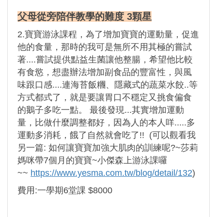
父母從旁陪伴教學的難度 3顆星
2.寶寶游泳課程，為了增加寶寶的運動量，促進
他的食量，那時的我可是無所不用其極的嘗試
著....嘗試提供點益生菌讓他整腸，希望他比較
有食慾，想盡辦法增加副食品的豐富性，與風
味跟口感....連海苔飯糰、隱藏式的蔬菜水餃..等
方式都式了，就是要讓胃口不穩定又挑食偏食
的鵝子多吃一點。 最後發現...其實增加運動
量，比做什麼調整都好，因為人的本人咩.....多
運動多消耗，餓了自然就會吃了!! (可以觀看我
另一篇:
如何讓寶寶加強大肌肉的訓練呢?~莎莉
媽咪帶7個月的寶寶~小傑森上游泳課囉
~~
https://www.yesma.com.tw/blog/detail/132
)
費用:一學期6堂課 $8000