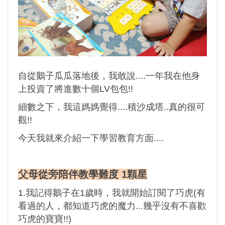
自從鵝子瓜瓜落地後，我敢說....一年我在他身
上投資了將進數十個LV包包!!
細數之下，我這媽媽覺得....積沙成塔..真的很可
觀!!
今天我就來介紹一下學習教育方面....
父母從旁陪伴教學難度 1顆星
1.我記得鵝子在1歲時，我就開始訂閱了巧虎(有
看過的人，都知道巧虎的魔力...幾乎沒有不喜歡
巧虎的寶寶!!)