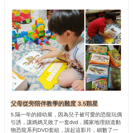
父母從旁陪伴教學的難度 3.5顆星
5.隔一年的婦幼展，因為兒子被可愛的恐龍玩偶
引誘，讓媽媽又敗了一套dvd，國家地理頻道動
物恐龍系列DVD套組，說起這影片，細數了一