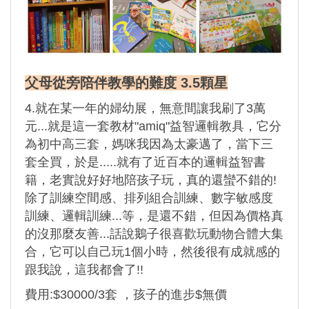
父母從旁陪伴教學的難度 3.5顆星
4.就在某一年的婦幼展，無意間讓我刷了3萬
元...就是這一套教材"amiq"益智邏輯教具，它分
為初中高三套，媽咪我因為太豪邁了，當下三
套全買，於是.....就有了近百本的邏輯益智書
籍，老實說好好地陪孩子玩，真的還蠻不錯的!
除了訓練空間感、排列組合訓練、數字敏感度
訓練、邏輯訓練...等，是還不錯，但因為價格真
的沒那麼友善...話說鵝子很喜歡玩動物合體大集
合，它可以自己玩1個小時，然後很有成就感的
跟我說，這我都會了!!
費用:$30000/3套 ，孩子的進步$無價