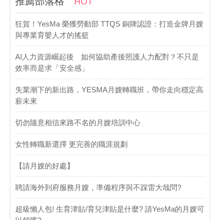
推薦部落格
HOT
​狂賀！YesMa 榮獲勞動部 TTQS 銅牌認證：打造金牌月嫂
與專業育嬰人才的搖籃
AI人力資源崛起後 如何協助產後照護人力配對？不只是
效率而是求「安全感」
失業潮下的新出路，YESMA月嫂轉職班，帶你走向穩定高
薪未來
切勿隨意相信來路不名的月嫂培訓中心
女性轉職新選擇 更完善的職涯規劃
【請月嫂的好處】
聘請海外到府服務月嫂，準備程序與不踩雷大哉問?
超級懶人包! 生育津貼/育兒津貼是什麼? 請YesMa的月嫂可