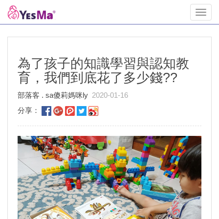
Toggl
navig
為了孩子的知識學習與認知教
育，我們到底花了多少錢??
部落客 . sa傻莉媽咪ly
2020-01-16
分享：