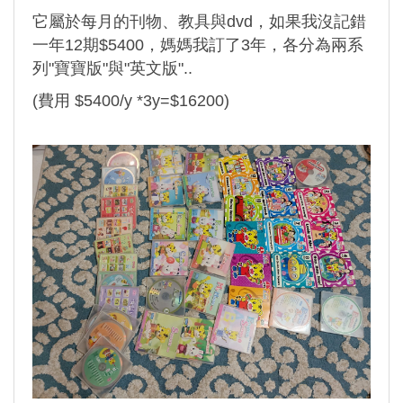
它屬於每月的刊物、教具與dvd，如果我沒記錯
一年12期$5400，媽媽我訂了3年，各分為兩系
列"寶寶版"與"英文版"..
(費用 $5400/y *3y=$16200)