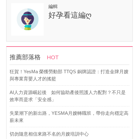
編輯
好孕看這編ღ
推薦部落格
HOT
​狂賀！YesMa 榮獲勞動部 TTQS 銅牌認證：打造金牌月嫂
與專業育嬰人才的搖籃
AI人力資源崛起後 如何協助產後照護人力配對？不只是
效率而是求「安全感」
失業潮下的新出路，YESMA月嫂轉職班，帶你走向穩定高
薪未來
切勿隨意相信來路不名的月嫂培訓中心