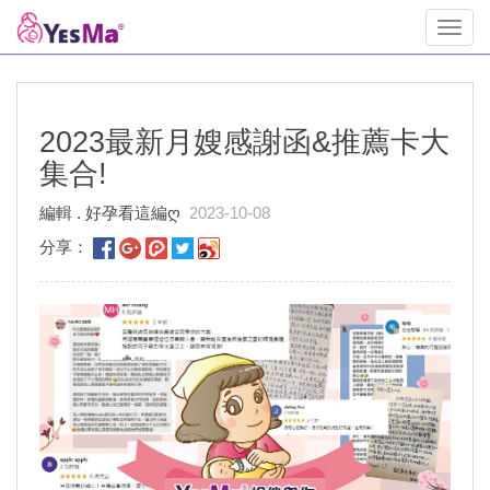
Toggl
navig
2023最新月嫂感謝函&推薦卡大
集合!
編輯 . 好孕看這編ღ
2023-10-08
分享：