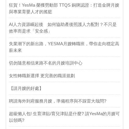
​狂賀！YesMa 榮獲勞動部 TTQS 銅牌認證：打造金牌月嫂
與專業育嬰人才的搖籃
AI人力資源崛起後 如何協助產後照護人力配對？不只是
效率而是求「安全感」
失業潮下的新出路，YESMA月嫂轉職班，帶你走向穩定高
薪未來
切勿隨意相信來路不名的月嫂培訓中心
女性轉職新選擇 更完善的職涯規劃
【請月嫂的好處】
聘請海外到府服務月嫂，準備程序與不踩雷大哉問?
超級懶人包! 生育津貼/育兒津貼是什麼? 請YesMa的月嫂可
以領嗎?