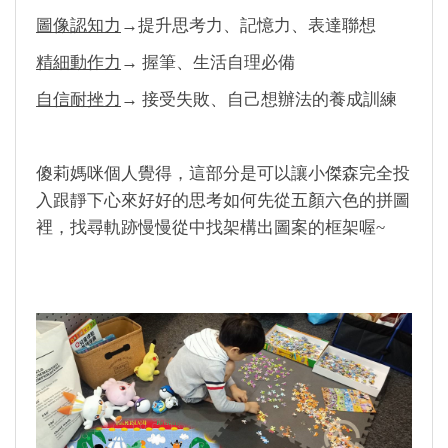
圖像認知力
→提升思考力、記憶力、表達聯想
精細動作力
→ 握筆、生活自理必備
自信耐挫力
→ 接受失敗、自己想辦法的養成訓練
傻莉媽咪個人覺得，這部分是可以讓小傑森完全投
入跟靜下心來好好的思考如何先從五顏六色的拼圖
裡，找尋軌跡慢慢從中找架構出圖案的框架喔~