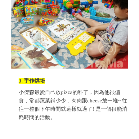
3. 手作烘培
小傑森最愛自己放pizza的料了，因為他很偏
食，常都蔬菜鋪少少，肉肉跟cheese放一堆~ 往
往一整個下午時間就這樣就過了! 是一個很能消
耗時間的活動。