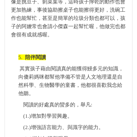
像是挑豆子、剝菜葉等，這時孩子擰乾的動作也會
更加熟練，事後協助擦桌子也能擦得更好，洗碗工
作也能幫忙，甚至是簡單的垃圾分類也都可以，孩
子的阿嬤常也會請小傑森一起幫忙喔，他做完也都
會很有成就感喔。
5.
陪伴閱讀
其實孩子藉由閱讀真的能獲得鰻多元的知識，
向傻莉媽咪都幫他準備不管是人文地理還是自
然科學、生物醫學的童書，他都很喜歡我念給
他聽。
閱讀的好處真的蠻多的，舉凡:
(1.)增加對學習興趣。
(2.)
增強語言能力、與識字的能力。