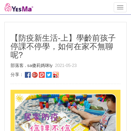
Toggl
navig
【防疫新生活-上】學齡前孩子
停課不停學，如何在家不無聊
呢?
部落客 . sa傻莉媽咪ly
2021-05-23
分享：