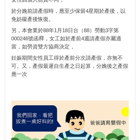
於分娩前請產假時，應至少保留4星期於產後，以
免妨礙產後恢復。
另，本會業於88年1月18日台（88）勞動3字第
000246號函釋，女工如於產前4週請產假亦屬適
當，如勞資雙方協商決定，
妊娠期間女性員工得於產前分次請產假，亦無不
可。又，產假最遲自生產之日起算，分娩後之產假
應一次