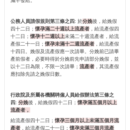
減半發給。
公務人員請假規則第三條之四
: 於
分娩
後，給娩假
四十二日；
懷孕滿二十週以上流產者
，給流產假四
十二日；
懷孕十二週以上
未滿二十週流產者，給流
產假二十一日；
懷孕未滿十二週流產者
，給流產假
十四日。娩假及流產假應一次請畢。分娩前已請畢
產前假者，必要時得於分娩前先申請部分娩假，並
以十二日為限，不限一次請畢；
流產者
，其流產假
應扣除先請之娩假日數。
行政院及所屬各機關聘僱人員給假辦法第三條之
四
:
分娩
後，給娩假四十二日；
懷孕滿五個月以上
流產者，
給流產假四十二日；
懷孕三個月以上未滿五個月流
產者
，給流產假二十一日；
懷孕未滿三個月流產