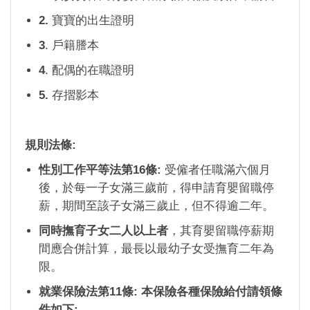
2.
寶寶的出生證明
3
. 戶籍謄本
4
. 配偶的在職證明
5.
存摺影本
規則法條:
性別工作平等法第16條:
受僱者任職滿六個月
後，於每一子女滿三歲前，得申請育嬰留職停
薪，期間至該子女滿三歲止，但不得逾二年。
同時撫育子女二人以上者
，其育嬰留職停薪期
間應合併計算，最長以最幼子女受撫育二年為
限。
就業保險法第11條: 本保險各種保險給付請領條
件如下: