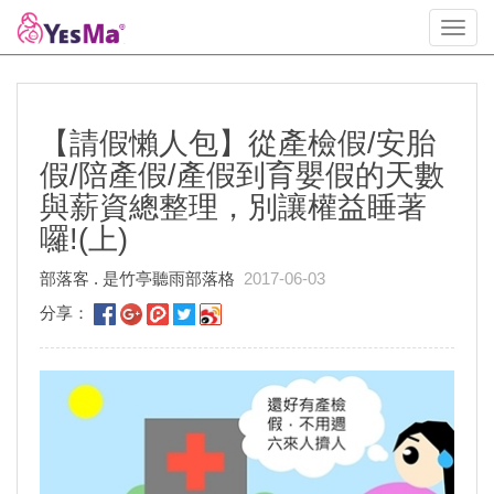
Toggl
navig
【請假懶人包】從產檢假/安胎
假/陪產假/產假到育嬰假的天數
與薪資總整理，別讓權益睡著
囉!(上)
部落客 . 是竹亭聽雨部落格
2017-06-03
分享：