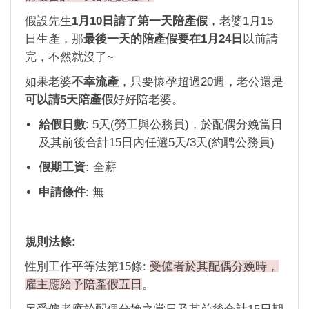
假設先生
1月10日請了第一天陪產假
，老婆1月15
日生產，那
最後一天的陪產假要在1月24日
以前請
完，不然就沒了~
如果老婆
不幸流產
，只要懷孕超過20週，老公還是
可以請5天陪產假
好好陪老婆。
給假日數
: 5天(勞工與公務員)，於配偶分娩當日
及其前後合計15日內任選5天/3天(約聘公務員)
假期工資:
全薪
申請條件
: 無
規則法條:
性別工作平等法第15條:
受僱者於其配偶分娩時，
雇主應給予陪產假五日
。
另受僱者應於配偶分娩之當日及其前後合計15日期