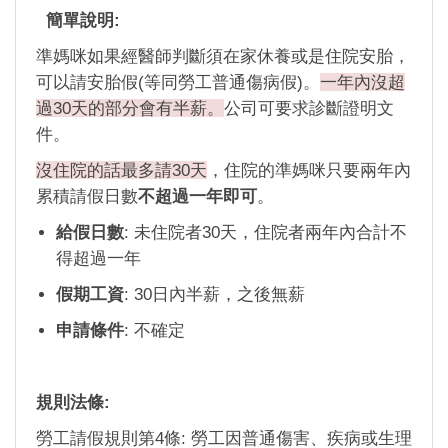
簡單說明:
準媽咪如果經醫師判斷須在家休養或是住院安胎，
可以請安胎假(等同勞工普通傷病假)。
一年內沒超
過30天的部分會有半薪。
公司可要求診斷證明文
件。
沒住院的話最多請30天
，住院的準媽咪只要兩年內
累積請假日數
不超過一年即可
。
給假日數
: 未住院者30天，住院者兩年內合計不
得超過一年
假期工資
: 30日內半薪，之後無薪
申請條件
: 不確定
規則法條:
勞工請假規則第4條: 勞工因普通傷害、疾病或生理