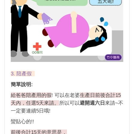
3. 陪產假
簡單說明:
給爸爸陪產用的假
! 可以在老婆
生產日前後合計15
天內，任選5天來請。
所以可以
避開週六日
來請~不
一定要連續5日哦!
蠻貼心的!!
前後合計15天的意思是，