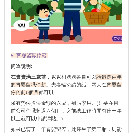
5. 育嬰留職停薪
簡單說明:
在寶寶滿三歲前
，爸爸和媽媽各自可以
請最長兩年
的育嬰留職停薪
。夫妻輪流請的話，兩人在
育嬰留
停的前6個月
都可以
領有勞保投保金額的六成，補貼家用。(只要在目
前公司任職超過六個月，之前總工作時間有達一年
以上就可以申請津貼。)
如果已請了一年育嬰留停，此時生了第二胎，則能