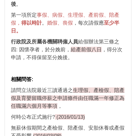
後
。
第一項所定
事假、病假、生理假、產前假、陪產
假，
得以時計
。
婚假、喪假
，每次請假應
至少半
日。
行政院及所屬各機關聘僱人員
給假辦法第三條之
四: 因懷孕者，於分娩前，
給產前假八日
，得分次
申請，不得保留至分娩後。
相關問答:
請問立法院最近三讀通過之
生理假、產檢假、陪產
假及育嬰留職停薪之申請條件由任職滿一年修正為
任職滿六個月等事項
，
何時公布正式施行?
(2016/01/13)
無薪休假期間之產檢假、陪產假、安胎休養或產假
不受影響
(2016/03/08)