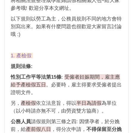
將相關法規整理成孕產婦請假相關懶人包~給大家
參考哦! 歡迎分享本文網址。
以下規則以勞工為主，公務員規則不同的地方會特
別寫出來。如果有什麼問題也很歡迎大家留言討論
哦 :)
1. 產檢假
規則法條:
性別工作平等法第15條
:
受僱者妊娠期間，雇主應
給予產檢假五日
。必要時，雇主得要求受僱者提出
證明文件。
另，
產檢假
依立法意旨，得以
半日為請假
為單位
（以小時請亦無不可，由勞資雙方協商）。
公務人員
請假規則第三條之四: 因懷孕者，於分娩
前，給
產前假八日
，得分次申請，
不得保留至分娩