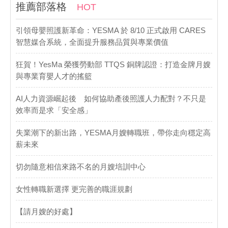
推薦部落格
HOT
引領母嬰照護新革命：YESMA 於 8/10 正式啟用 CARES
智慧媒合系統，全面提升服務品質與專業價值
​狂賀！YesMa 榮獲勞動部 TTQS 銅牌認證：打造金牌月嫂
與專業育嬰人才的搖籃
AI人力資源崛起後 如何協助產後照護人力配對？不只是
效率而是求「安全感」
失業潮下的新出路，YESMA月嫂轉職班，帶你走向穩定高
薪未來
切勿隨意相信來路不名的月嫂培訓中心
女性轉職新選擇 更完善的職涯規劃
【請月嫂的好處】