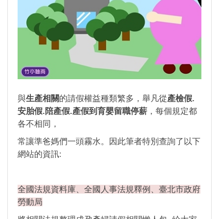
與
生產相關
的請假權益種類繁多，舉凡從
產檢假.
安胎假.陪產假.產假到育嬰留職停薪
，每個規定都
各不相同，
常讓準爸媽們一頭霧水。因此筆者特別查詢了以下
網站的資訊:
全國法規資料庫、全國人事法規釋例、臺北市政府
勞動局