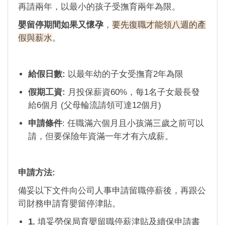
再請兩年，以最小的孩子受撫育兩年為限。
嬰留停期間如果又懷孕
，
要先復職才能領八週的產
假與薪水
。
給假日數:
以最年幼的子女受撫育2年為限
假期工資:
月投保薪資60%，每1名子女最長發
給6個月 (父母輪流請領可達12個月)
申請條件
: 任職滿六個月且小孩滿三歲之前可以
請，但要保險年資滿一年才有六成薪。
申請方法:
備妥以下文件向公司人事申請留職停薪後，再跟公
司財務申請育嬰留停津貼。
1.
填妥勞保局育嬰留職停薪津貼及續保申請書