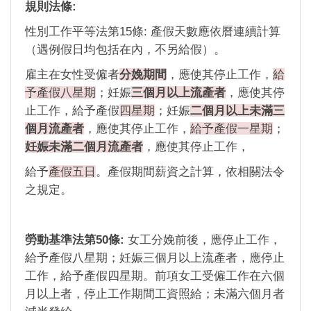
規則法條:
性別工作平等法第15條: 產假天數應依曆連續計算
（遇例假日均包括在內，不另給假）。
雇主在女性受僱者
分娩期間
，應使其停止工作，
給
予產假八星期
；妊娠
三個月以上流產者
，應使其停
止工作，給予產假
四星期
；妊娠
二個月以上未滿三
個月流產者
，應使其停止工作，
給予產假一星期
；
妊娠未滿二個月流產者
，應使其停止工作，
給予
產假五日
。產假期間薪資之計算，依相關法令
之規定。
勞動基準法第50條:
女工分娩前後，應停止工作，
給予產假八星期；妊娠三個月以上流產者，應停止
工作，給予產假四星期。前項女工受僱工作在六個
月以上者，停止工作期間工資照給；未滿六個月者