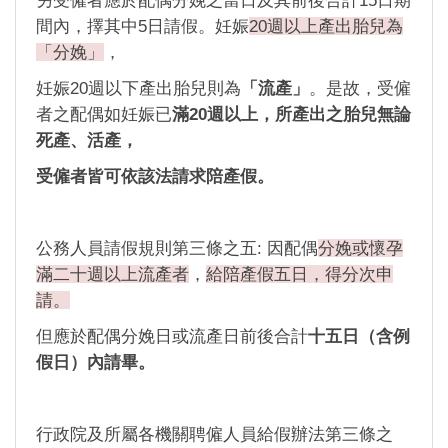
間內，擇其中5日請假。妊娠
20週以上產出胎兒為
「分娩」
，
妊娠20週以下產出胎兒則為
「流產」
。是故，受僱
者之配偶如妊娠已
滿20週以上，所產出之胎兒無論
死產、活產，
受僱者皆可依該法請求陪產假。
公務人員請假規則第三條之五: 因配偶
分娩或懷孕
滿二十週以上流產者
，
給陪產假五日，得分次申
請。
但應於配偶分娩日或流產日前後合計
十五日（含例
假日）內請畢。
行政院及所屬各機關聘僱人員給假辦法第三條之