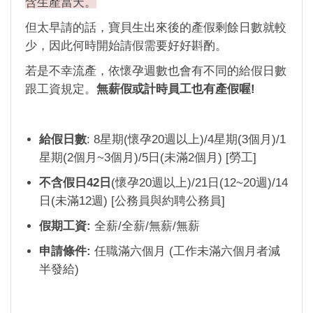
含生產當天。
但太早請的話，寶貝生出來後的產假剩餘日數就較
少，因此何時開始請假需要好好斟酌。
若是不幸流產，依懷孕週數也會有不同的給假日數
跟工資規定。
無薪假或計時員工也有產假喔!
給假日數
: 8星期(懷孕20週以上)/4星期(3個月)/1
星期(2個月~3個月)/5日(未滿2個月) [勞工]
不含假日42日
(懷孕20週以上)/21日(12~20週)/14
日(未滿12週) [公務員與約聘公務員]
假期工資:
全薪/全薪/無薪/無薪
申請條件:
任職滿六個月 (工作未滿六個月者減
半發給)