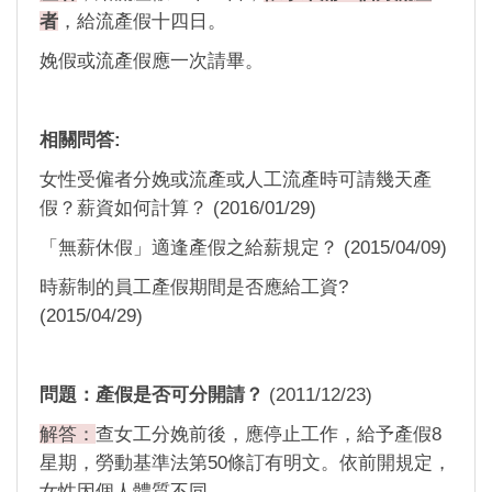
者
，給流產假十四日。
娩假或流產假應一次請畢。
相關問答:
女性受僱者分娩或流產或人工流產時可請幾天產
假？薪資如何計算？ (2016/01/29)
「無薪休假」適逢產假之給薪規定？ (2015/04/09)
時薪制的員工產假期間是否應給工資?
(2015/04/29)
問題：
產假是否可分開請？
(2011/12/23)
解答：
查女工分娩前後，應停止工作，給予產假8
星期，勞動基準法第50條訂有明文。依前開規定，
女性因個人體質不同，