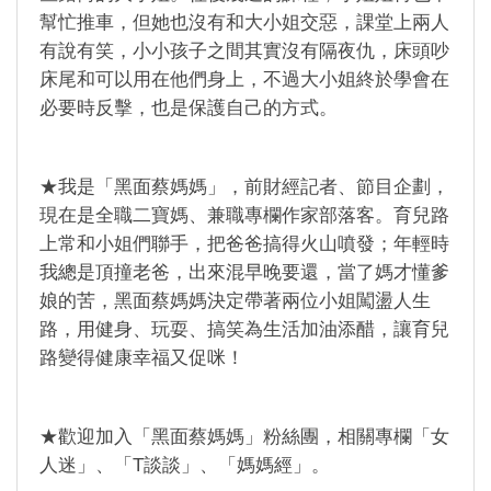
幫忙推車，但她也沒有和大小姐交惡，課堂上兩人
有說有笑，小小孩子之間其實沒有隔夜仇，床頭吵
床尾和可以用在他們身上，不過大小姐終於學會在
必要時反擊，也是保護自己的方式。
★我是「黑面蔡媽媽」，前財經記者、節目企劃，
現在是全職二寶媽、兼職專欄作家部落客。育兒路
上常和小姐們聯手，把爸爸搞得火山噴發；年輕時
我總是頂撞老爸，出來混早晚要還，當了媽才懂爹
娘的苦，黑面蔡媽媽決定帶著兩位小姐闖盪人生
路，用健身、玩耍、搞笑為生活加油添醋，讓育兒
路變得健康幸福又促咪！
★歡迎加入「黑面蔡媽媽」粉絲團，相關專欄「女
人迷」、「T談談」、「媽媽經」。