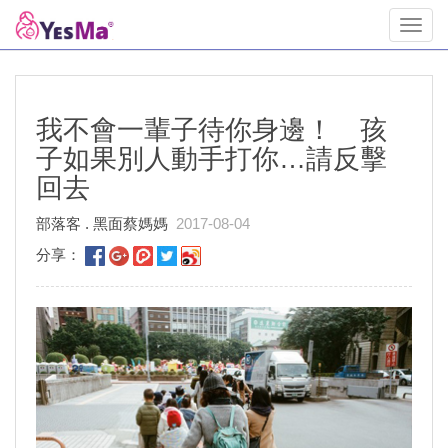
Toggl
navig
我不會一輩子待你身邊！ 孩
子如果別人動手打你…請反擊
回去
部落客 . 黑面蔡媽媽
2017-08-04
分享：