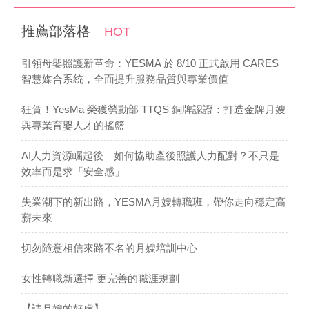
推薦部落格
HOT
引領母嬰照護新革命：YESMA 於 8/10 正式啟用 CARES
智慧媒合系統，全面提升服務品質與專業價值
​狂賀！YesMa 榮獲勞動部 TTQS 銅牌認證：打造金牌月嫂
與專業育嬰人才的搖籃
AI人力資源崛起後 如何協助產後照護人力配對？不只是
效率而是求「安全感」
失業潮下的新出路，YESMA月嫂轉職班，帶你走向穩定高
薪未來
切勿隨意相信來路不名的月嫂培訓中心
女性轉職新選擇 更完善的職涯規劃
【請月嫂的好處】