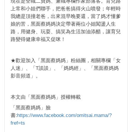
現在是全職二寶媽、兼職專欄作家部落客。育兒路
上常和小姐們聯手，把爸爸搞得火山噴發；年輕時
我總是頂撞老爸，出來混早晚要還，當了媽才懂爹
娘的苦，黑面蔡媽媽決定帶著兩位小姐闖盪人生
路，用健身、玩耍、搞笑為生活加油添醋，讓育兒
路變得健康幸福又促咪！
★歡迎加入「黑面蔡媽媽」粉絲團，相關專欄「女
人迷」、「T談談」、「媽媽經」、「黑面蔡媽媽
影音頻道」。
本文由「黑面蔡媽媽」授權轉載
「黑面蔡媽媽」臉
書:
https://www.facebook.com/omitsai.mama/?
fref=ts