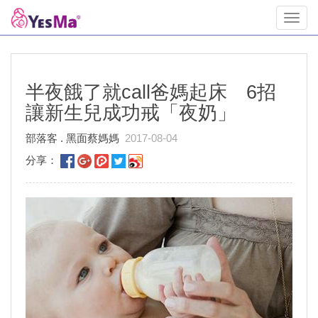
Toggl
navig
半夜餓了就call爸媽起床 6招
讓新生兒成功戒「夜奶」
部落客 . 黑面蔡媽媽
2017-08-04
分享：