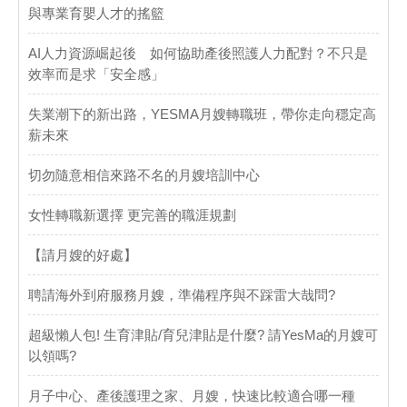
與專業育嬰人才的搖籃
AI人力資源崛起後 如何協助產後照護人力配對？不只是
效率而是求「安全感」
失業潮下的新出路，YESMA月嫂轉職班，帶你走向穩定高
薪未來
切勿隨意相信來路不名的月嫂培訓中心
女性轉職新選擇 更完善的職涯規劃
【請月嫂的好處】
聘請海外到府服務月嫂，準備程序與不踩雷大哉問?
超級懶人包! 生育津貼/育兒津貼是什麼? 請YesMa的月嫂可
以領嗎?
月子中心、產後護理之家、月嫂，快速比較適合哪一種