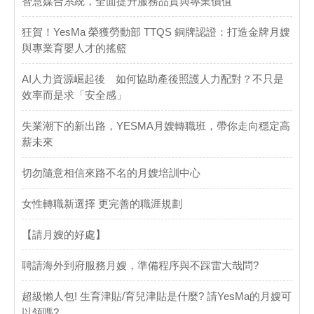
智慧媒合系統，全面提升服務品質與專業價值
​狂賀！YesMa 榮獲勞動部 TTQS 銅牌認證：打造金牌月嫂
與專業育嬰人才的搖籃
AI人力資源崛起後 如何協助產後照護人力配對？不只是
效率而是求「安全感」
失業潮下的新出路，YESMA月嫂轉職班，帶你走向穩定高
薪未來
切勿隨意相信來路不名的月嫂培訓中心
女性轉職新選擇 更完善的職涯規劃
【請月嫂的好處】
聘請海外到府服務月嫂，準備程序與不踩雷大哉問?
超級懶人包! 生育津貼/育兒津貼是什麼? 請YesMa的月嫂可
以領嗎?