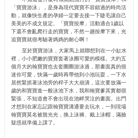
「寶寶游泳」，是身為現代寶寶不容錯過的時尚活
動，就像快生產的孕婦一定要去接一下睫毛讓自己
美美的不成文規定。「寶寶按摩」活動適合1歲以
下還不會亂爬行走的寶寶，不然一趟按摩下來，光
追寶寶就很考驗著媽媽的耐心啊！
至於寶寶游泳，大家馬上就聯想到在一小缸水
裡，小小肥嫩的寶寶套著泳圈可愛的模樣。大約五
個月大的翰寶寶也去套圈圈游泳過，那畫面真的很
迷你可愛，快滿一歲時再帶他到小池玩耍，一下水
居然緊抓著泳池旁的桿子大大崩潰，這次要放滿一
歲的和寶寶進一般泳池下水，我和翰寶爹其實都很
緊張，不知道會不會出現在池畔哭泣的畫面。出門
才想到在家忘記跟翰寶寶溝通要去玩水，一到現場
翰寶寶莫名被脫光光，換上泳褲、戴上泳帽，滿臉
疑惑就準備上課了。