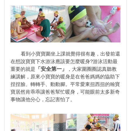
看到小寶寶圍坐上課就覺得很有趣，出發前還
在想說寶寶下水游泳應該要怎麼暖身?游泳活動最
「安全第一」
重要的就是
，大家圍圈圈認真聽教
練講解，原來小寶寶的暖身是在爸爸媽媽的協助下
捏捏臉、轉轉手、動動腳。平常愛東扭西扭的翰寶
寶居然肯乖乖讓爸爸幫忙暖身，可能眼前太多新奇
事物讓他分心，忘記害怕了。