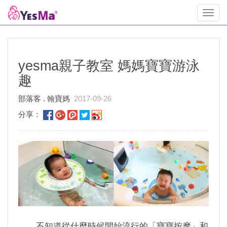
Toggl
navig
yesma親子教室 媽媽寶寶游泳
趣
部落客 . 翰寶媽
2017-09-26
分享：
不知道從什麼時候開始流行的「寶寶按摩」和