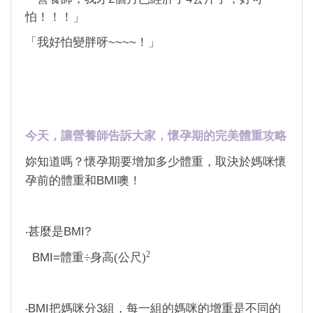
怕！！！」
「我好怕變胖呀
！」
~~~~
今天，讓營養師告訴大家，懷孕期的完美體重攻略
妳知道嗎？懷孕期要增加多少體重，取決於媽咪懷
孕前的體重和
BMI
噢！
‧甚麼是
BMI?
2
BMI=
體重
÷身高(公尺)
‧
BMI
把媽咪分
3
組，每一組的媽咪的增重是不同的