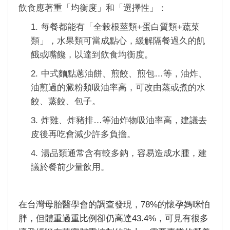
飲食應著重「均衡度」和「選擇性」：
1.
每餐都能有「全榖根莖類
+
蛋白質類
+
蔬菜
類」，水果類可當成點心，緩解隔餐過久的飢
餓或嘴饞，以達到飲食均衡度。
2.
中式麵點蔥油餅、煎餃、煎包
…
等，油炸、
油煎過的澱粉類吸油率高，可改由蒸或煮的水
餃、蒸餃、包子。
3.
炸雞、炸豬排
…
等油炸物吸油率高，建議去
皮後再吃會減少許多負擔。
4.
湯品類通常含有較多鈉，容易造成水腫，建
議於餐前少量飲用。
在台灣母胎醫學會的調查發現，
78%
的懷孕媽咪怕
胖，但體重過重比例卻仍高達
43.4%
，可見有很多