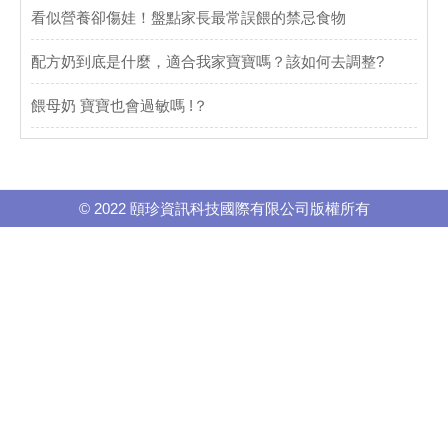
看似營養卻傷娃！盤點家長最常誤餵的禁忌食物
配方奶到底是什麼，適合我家寶寶嗎？該如何去調整?
餵母奶 寶寶也會過敏嗎 !？
© 2022 頤珍資訊科技國際有限公司版權所有