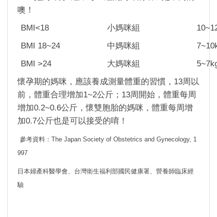
噢！
BMI<18
小媽咪組
10~
BMI 18~24
中媽咪組
7~1
BMI >24
大媽咪組
5~7
懷孕期的媽咪，應該養成測量體重的習慣，
13
周以
前，體重合理增加
1~2
公斤；
13
周開始，體重每周
增加
0.2~0.6
公斤，懷雙胞胎的媽咪，體重每周增
加
0.7
公斤也是可以接受的唷！
參考資料：
The Japan Society of Obstetrics and Gynecology, 1
997
日本婦產科醫學會、台灣衛生福利部國民健康署、營養師臨床經
驗