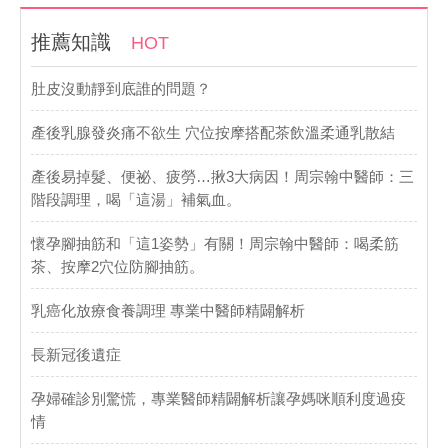
推薦知識
HOT
肚皮沒動靜到底誰的問題？
產後乳腺發炎痛不欲生 穴位按摩搭配茶飲溫柔通乳散結
產後易掉髮、便祕、疲勞…揪3大病因！周宗翰中醫師：三
階段調理，喝「這湯」補氣血。
懷孕腳抽筋和「這1姿勢」有關！周宗翰中醫師：喝柔筋
茶、按摩2穴位防腳抽筋。
乳癌化放療食養調理 專業中醫師精闢解析
長新冠後遺症
孕婦確診別驚慌，專業醫師精闢解析讓孕媽咪順利度過疫
情