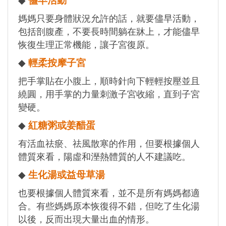
◆
儘早活動
媽媽只要身體狀況允許的話，就要儘早活動，
包括剖腹產，不要長時間躺在牀上，才能儘早
恢復生理正常機能，讓子宮復原。
◆
輕柔按摩子宮
把手掌貼在小腹上，順時針向下輕輕按壓並且
繞圓，用手掌的力量刺激子宮收縮，直到子宮
變硬。
◆
紅糖粥或姜醋蛋
有活血祛瘀、祛風散寒的作用，但要根據個人
體質來看，陽虛和溼熱體質的人不建議吃。
◆
生化湯或益母草湯
也要根據個人體質來看，並不是所有媽媽都適
合。有些媽媽原本恢復得不錯，但吃了生化湯
以後，反而出現大量出血的情形。