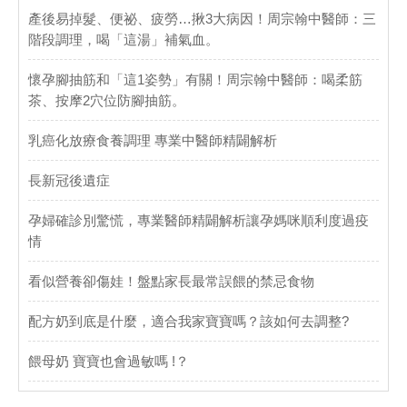
產後易掉髮、便祕、疲勞…揪3大病因！周宗翰中醫師：三
階段調理，喝「這湯」補氣血。
懷孕腳抽筋和「這1姿勢」有關！周宗翰中醫師：喝柔筋
茶、按摩2穴位防腳抽筋。
乳癌化放療食養調理 專業中醫師精闢解析
長新冠後遺症
孕婦確診別驚慌，專業醫師精闢解析讓孕媽咪順利度過疫
情
看似營養卻傷娃！盤點家長最常誤餵的禁忌食物
配方奶到底是什麼，適合我家寶寶嗎？該如何去調整?
餵母奶 寶寶也會過敏嗎 !？