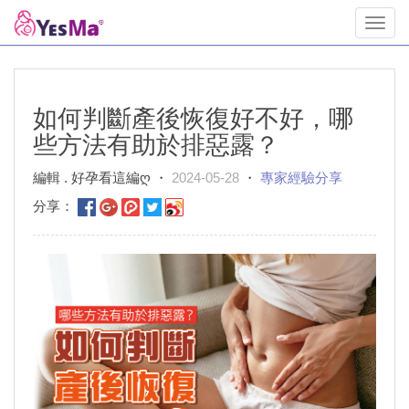
Toggl
navig
如何判斷產後恢復好不好，哪
些方法有助於排惡露？
編輯 . 好孕看這編ღ ・
2024-05-28
・
專家經驗分享
分享：