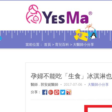
當前位置：
首頁
>
育兒百科
>
大醫師小分享
孕婦不能吃「生食」冰淇淋也
醫師 . 郭安妮醫師 ・
2017-07-06
・
大醫師小分享
分享：