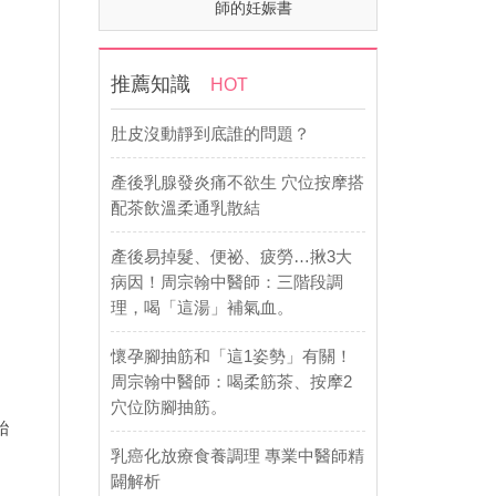
師的妊娠書
推薦知識
HOT
肚皮沒動靜到底誰的問題？
產後乳腺發炎痛不欲生 穴位按摩搭
配茶飲溫柔通乳散結
產後易掉髮、便祕、疲勞…揪3大
病因！周宗翰中醫師：三階段調
理，喝「這湯」補氣血。
、
懷孕腳抽筋和「這1姿勢」有關！
周宗翰中醫師：喝柔筋茶、按摩2
穴位防腳抽筋。
胎
乳癌化放療食養調理 專業中醫師精
闢解析