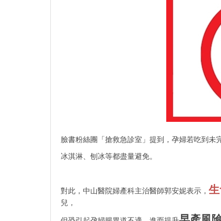
臉書粉絲團「搶救急診室」提到，孕婦若吃到未
冰淇淋、刨冰等都盡量避免。
生
對此，中山醫院婦產科主治醫師郭安妮表示，
兒，
早產風
但恐引起孕婦腸胃道不適，進而提升