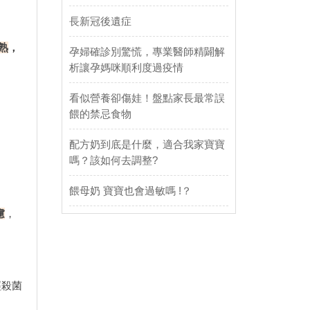
長新冠後遺症
熟
，
孕婦確診別驚慌，專業醫師精闢解
析讓孕媽咪順利度過疫情
看似營養卻傷娃！盤點家長最常誤
餵的禁忌食物
配方奶到底是什麼，適合我家寶寶
嗎？該如何去調整?
餵母奶 寶寶也會過敏嗎 !？
慮
，
經殺菌