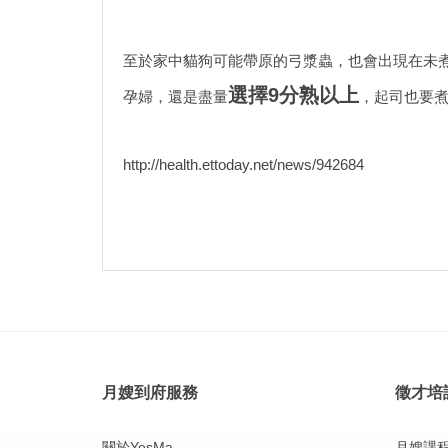
至於家中貓狗可能帶原的弓漿蟲，也會出現在未
選擇9分熟以上
孕婦，還是盡量
，起司也要
http://health.ettoday.net/news/942684
月嫂到府服務
徵才培
關於YesMa
月嫂課