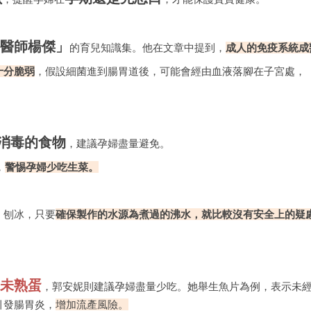
醫師楊傑」
的育兒知識集。他在文章中提到，
成人的免疫系統成
十分脆弱
，假設細菌進到腸胃道後，可能會經由血液落腳在子宮處，
消毒的食物
，建議孕婦盡量避免。
，
警惕孕婦少吃生菜。
、刨冰，只要
確保製作的水源為煮過的沸水，就比較沒有安全上的疑
未熟蛋
，郭安妮則建議孕婦盡量少吃。她舉生魚片為例，表示未
引發腸胃炎，
增加流產風險。