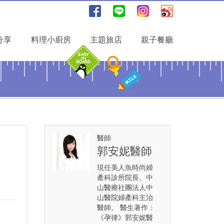
分享
料理小廚房
主題旅店
親子餐廳
醫師
郭安妮醫師
現任美人魚時尚婦
產科診所院長、中
山醫療社團法人中
山醫院婦產科主治
醫師。 醫生著作：
《孕律》郭安妮醫