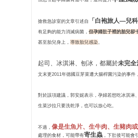
「白袍旅人—兒科
搶救急診室的文章引述自
有足夠的能力消滅病菌，
但孕婦肚子裡的胎兒卻
甚至胎兒身上，
導致胎兒感染
。
起司、冰淇淋、刨冰，都屬於
未完全
文末更2011年德國豆芽菜遭大腸桿菌污染的事件
對於該項建議，郭安妮表示，孕婦若想吃冰淇淋
生菜沙拉只要洗乾淨，也可以放心吃。
像是生魚片、生牛肉、生豬肉或
不過，
寄生蟲
處理的食材，可能帶有
，下肚後可能會