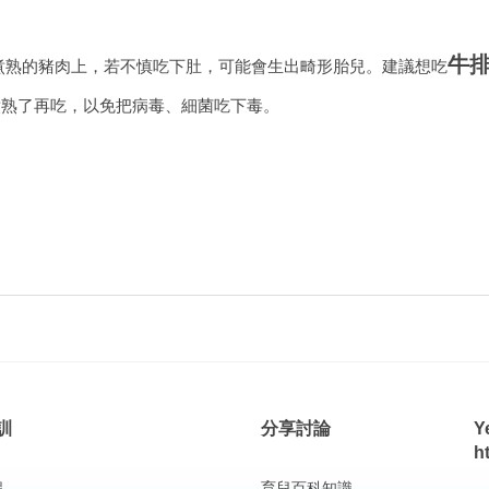
牛
煮熟的豬肉上，若不慎吃下肚，可能會生出畸形胎兒。建議想吃
煮熟了再吃，以免把病毒、細菌吃下毒。
訓
分享討論
Y
h
程
育兒百科知識