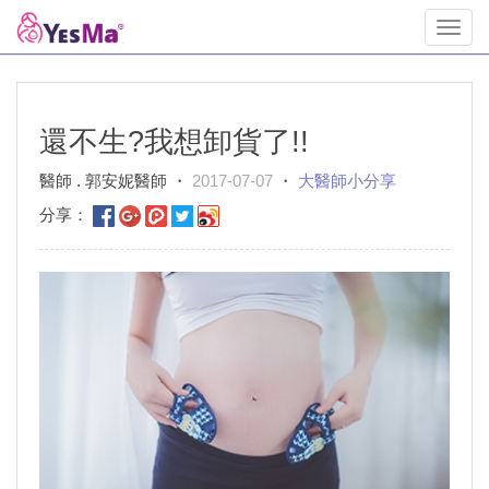
Toggl
navig
還不生?我想卸貨了!!
醫師 . 郭安妮醫師 ・
2017-07-07
・
大醫師小分享
分享：