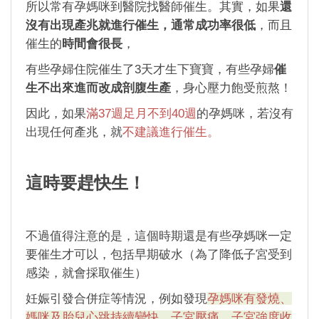
所以常有孕媽咪到醫院找醫師催生。其實，如果
還
沒有出現產兆就進行催生，通常成功率很低
，而且
催生的
時間會很長
，
有些孕婦住院催生了3天才生下寶寶，有些孕婦
催
生不出來進而改成剖腹生產
，身心壓力飽受煎熬！
因此，如果
滿37週足月不到40週
的孕媽咪，若沒有
出現任何產兆，就
不建議進行催生。
這時要趕快生！
不過值得注意的是，這個時期還是有些孕媽咪一定
要催生才可以，包括早期破水（為了降低子宮受到
感染，就會採取催生）
妊娠引發合併症等情況，例如發現
孕媽咪有發燒、
媽咪及胎兒心跳持續變快、子宮壓痛、子宮強度收