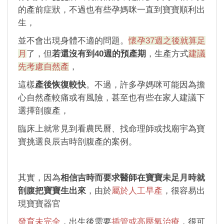
的產前症狀，不過也有些孕媽咪一直到寶寶順利出
生，
並不會出現身體不適的問題。
懷孕37週之後就算足
月
了，但
若還沒有到40週的預產期
，生產方式
建議
先考慮自然產
，
這樣
產後恢復較快
。不過，許多孕媽咪可能因為擔
心自然產較痛或有風險，甚至也有些在家人建議下
選擇剖腹產，
臨床上就常見到看農民曆、找命理師或找廟宇為寶
寶挑選良辰吉時剖腹產的案例。
其實，因為
相信吉時而要求醫師在寶寶未足月時就
剖腹把寶寶生出來
，由於
屬於人工早產
，很容易出
現寶寶器官
發育未完全
，出生後需要
插管或高壓氧治療
，很可