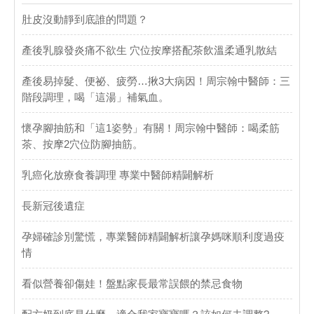
肚皮沒動靜到底誰的問題？
產後乳腺發炎痛不欲生 穴位按摩搭配茶飲溫柔通乳散結
產後易掉髮、便祕、疲勞…揪3大病因！周宗翰中醫師：三
階段調理，喝「這湯」補氣血。
懷孕腳抽筋和「這1姿勢」有關！周宗翰中醫師：喝柔筋
茶、按摩2穴位防腳抽筋。
乳癌化放療食養調理 專業中醫師精闢解析
長新冠後遺症
孕婦確診別驚慌，專業醫師精闢解析讓孕媽咪順利度過疫
情
看似營養卻傷娃！盤點家長最常誤餵的禁忌食物