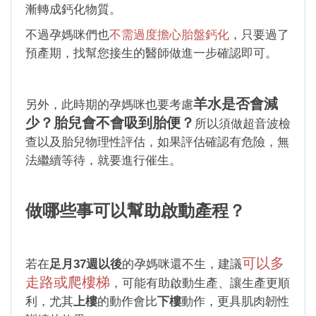
漸轉成鈣化物質。
不過孕媽咪們也
不需過度擔心胎盤鈣化
，只要過了
預產期，找幫您接生的醫師做進一步確認即可。
羊水是否會減
另外，此時期的孕媽咪也要考慮
少？
胎兒會不會吸到胎便？
所以須做超音波檢
查以及胎兒物理性評估，如果評估確認有危險，無
法繼續等待，就要進行催生。
做哪些事可以幫助啟動產程？
可以多
若在
足月37週以後
的孕媽咪還不生，建議
走路或爬樓梯
，可能有助啟動生產、讓生產更順
利，尤其
上樓
的動作會比
下樓
動作，更具肌肉韌性