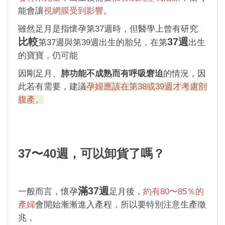
能會讓
視網膜受到影響
。
雖然足月是指懷孕第37週時，但醫學上曾有研究
比較
37週
第37週與第39週出生的胎兒，在第
出生
的寶寶，仍可能
因剛足月、
肺功能不成熟而有呼吸窘迫
的情況，因
此若有需要，建議
孕婦應該在第38或39週才考慮剖
腹產。
37〜40週，可以卸貨了嗎？
滿37週
一般而言，懷孕
足月後，
約有80〜85％的
產婦
會開始漸漸進入產程，所以要特別注意生產徵
兆，