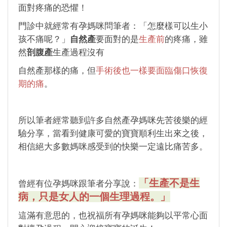
面對疼痛的恐懼！
門診中就經常有孕媽咪問筆者：「怎麼樣可以生小
孩不痛呢？」
自然產
要面對的是
生產前
的疼痛，雖
然
剖腹產
生產過程沒有
自然產那樣的痛，但
手術後也一樣要面臨傷口恢復
期的痛
。
所以筆者經常聽到許多自然產孕媽咪先苦後樂的經
驗分享，當看到健康可愛的寶寶順利生出來之後，
相信絕大多數媽咪感受到的快樂一定遠比痛苦多。
「生產不是生
曾經有位孕媽咪跟筆者分享說：
病，只是女人的一個生理過程。」
這滿有意思的，也祝福所有孕媽咪能夠以平常心面