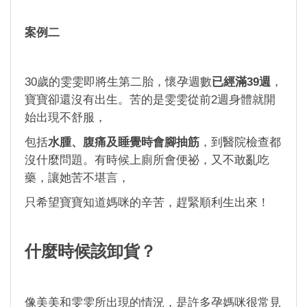
案例二
30歲的雯雯即將生第二胎，懷孕週數
已經滿39週
，
寶寶卻還沒有出生。苦的是雯雯從前2週身體就開
始出現不舒服，
包括
水腫、腹痛及睡覺時會腳抽筋
，到醫院檢查都
沒什麼問題。有時候上廁所會便祕，又不敢亂吃
藥，讓她苦不堪言，
只希望寶寶知道媽咪的辛苦，趕緊順利生出來！
什麼時候該卸貨？
像美美和雯雯所出現的情況，是許多孕媽咪很常見