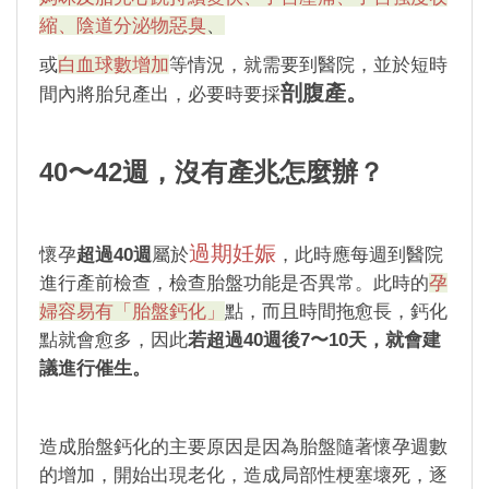
縮、陰道分泌物惡臭
、
或
白血球數增加
等情況，就需要到醫院，並於短時
剖腹產。
間內將胎兒產出，必要時要採
40〜42週，沒有產兆怎麼辦？
過期妊娠
懷孕
超過40週
屬於
，此時應每週到醫院
進行產前檢查，檢查胎盤功能是否異常。此時的
孕
婦容易有「胎盤鈣化」
點，而且時間拖愈長，鈣化
點就會愈多，因此
若超過40週後7〜10天，就會建
議進行催生。
造成胎盤鈣化的主要原因是因為胎盤隨著懷孕週數
的增加，開始出現老化，造成局部性梗塞壞死，逐