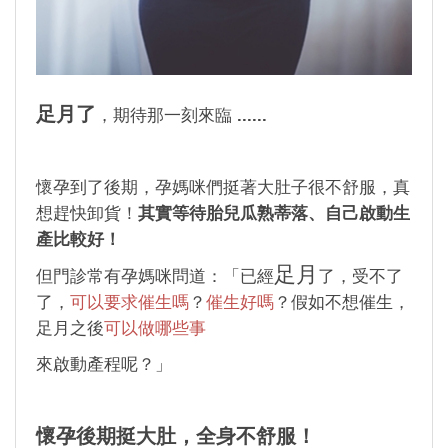
足月了
，期待那一刻來臨
......
懷孕到了後期，孕媽咪們挺著大肚子很不舒服，真
想趕快卸貨！
其實等待胎兒瓜熟蒂落、自己啟動生
產比較好！
足月
但門診常有孕媽咪問道：「已經
了，受不了
了，
可以要求催生嗎
？
催生好嗎
？假如不想催生，
足月之後
可以做哪些事
來啟動產程呢？」
懷孕後期挺大肚，全身不舒服！