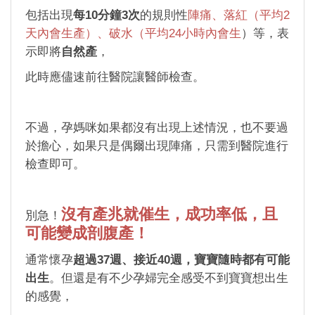
包括出現
每10分鐘3次
的規則性
陣痛、落紅（平均2
天內會生產）、破水（平均24小時內會生
）等，表
示即將
自然產
，
此時應儘速前往醫院讓醫師檢查。
不過，孕媽咪如果都沒有出現上述情況，也不要過
於擔心，如果只是偶爾出現陣痛，只需到醫院進行
檢查即可。
沒有產兆就催生，成功率低，且
別急！
可能變成剖腹產！
通常懷孕
超過37週、接近40週，寶寶隨時都有可能
出生
。但還是有不少孕婦完全感受不到寶寶想出生
的感覺，