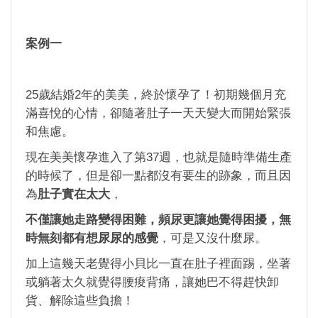
案例一
25歲結婚2年的美美，終於懷孕了！初期幾個月充
滿喜悅的心情，卻隨著肚子一天天變大而開始緊張
和焦慮。
現在美美懷孕進入了第37週，也就是隨時準備生產
的時候了，但是卻一點都沒有要生的跡象，而且因
為
肚子實在太大
，
不僅讓她走路變得困難，頻尿更讓她覺得困擾，無
時無刻都有想尿尿的感覺
，可是又沒什麼尿。
加上這幾天老覺得小貝比一直在肚子裡面踢，坐著
或躺著太久就覺得腰痠背痛，讓她巴不得趕快卸
貨、解除這些負擔！