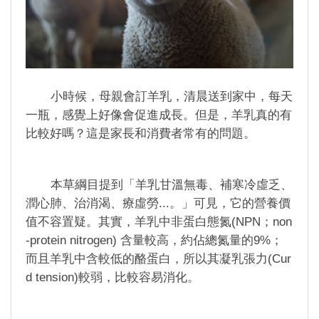
小時候，母親會訂羊乳，清晨送到家中，每天
一瓶，感覺上好像會促進成長。但是，羊乳真的有
比較好嗎？這是家長和消費者常有的問題。
本草綱目提到「羊乳甘溫無毒、補寒冷虛乏、
潤心肺、治消渴、療虛勞...。」可見，它的營養價
值不容置疑。其實，羊乳中非蛋白態氮(NPN；non
-protein nitrogen) 含量較高，約佔總氮量的9%；
而且羊乳中含較低的酪蛋白，所以其凝乳張力(Cur
d tension)較弱，比較容易消化。