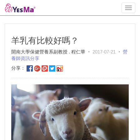
Toggl
navig
羊乳有比較好嗎？
開南大學保健營養系副教授 . 程仁華 ・
2017-07-21
・
營
養師資訊分享
分享：