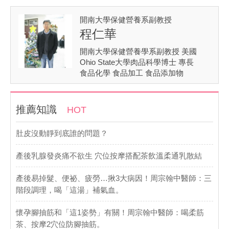
開南大學保健營養系副教授
程仁華
開南大學保健營養學系副教授 美國
Ohio State大學肉品科學博士 專長
食品化學 食品加工 食品添加物
推薦知識
HOT
肚皮沒動靜到底誰的問題？
產後乳腺發炎痛不欲生 穴位按摩搭配茶飲溫柔通乳散結
產後易掉髮、便祕、疲勞…揪3大病因！周宗翰中醫師：三
階段調理，喝「這湯」補氣血。
懷孕腳抽筋和「這1姿勢」有關！周宗翰中醫師：喝柔筋
茶、按摩2穴位防腳抽筋。