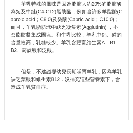
羊乳特殊的風味是因為脂肪大約20%的脂肪酸
為短及中鏈(C4-C12)脂肪酸，例如含許多羊脂酸(C
aproic acid；C8:0)及癸酸(Capric acid；C10:0)；
而且，羊乳脂肪球中缺乏凝集素(Agglutinin) ，不
會脂肪凝集成團塊。和牛乳比較，羊乳中鈣、磷的
含量較高，乳糖較少。羊乳含豐富維生素A、B1、
B2、菸鹼酸和泛酸。
但是，不建議嬰幼兒長期哺育羊乳，因為羊乳
缺乏葉酸和維生素B12，沒補充這些營養素下，會
造成羊乳貧血症。