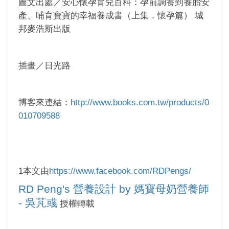
圖文出處／安心懷孕育兒百科：孕前調養到養胎安
產、哺育寶寶的幸福養成書（上集．懷孕篇） 城
邦麥浩斯出版
插畫／日光路
博客來連結：
http://www.books.com.tw/products/0
010709588
1本文由
https://www.facebook.com/RDPengs/
RD Peng's 營養設計 by 媽寶母奶營養師
- 吳芃彧
授權轉載