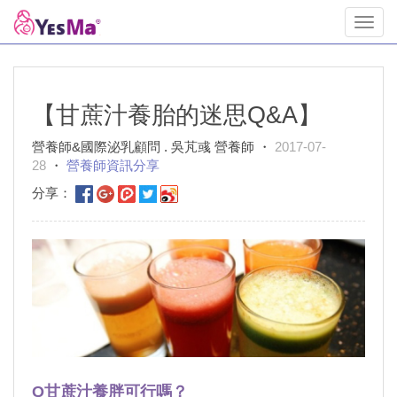
Toggl
navig
【甘蔗汁養胎的迷思Q&A】
營養師&國際泌乳顧問 . 吳芃彧 營養師 ・
2017-07-
28
・
營養師資訊分享
分享：
Q甘蔗汁養胖可行嗎？