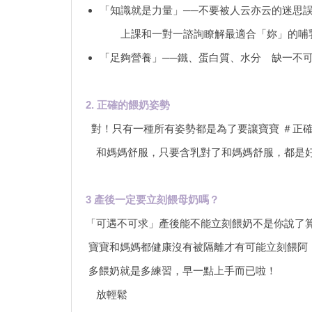
「知識就是力量」──不要被人云亦云的迷思
上課和一對一諮詢瞭解最適合「妳」的哺
「足夠營養」──鐵、蛋白質、水分 缺一不
2. 正確的餵奶姿勢
對！只有一種所有姿勢都是為了要讓寶寶 ＃
和媽媽舒服，只要含乳對了和媽媽舒服，都是
3 產後一定要立刻餵母奶嗎？
「可遇不可求」產後能不能立刻餵奶不是你說了
寶寶和媽媽都健康沒有被隔離才有可能立刻餵阿
多餵奶就是多練習，早一點上手而已啦！
放輕鬆