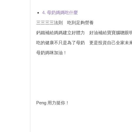
4. 母奶媽媽吃什麼
三三三三法則 吃到足夠營養
鈣鐵補給媽媽建立好體力 好油補給寶寶腦聰眼
吃的健康不只是為了母奶 更是投資自己全家未
母奶媽咪加油！
Peng 用力挺你！