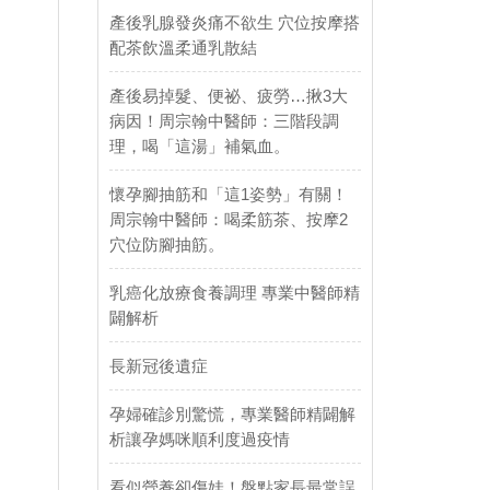
產後乳腺發炎痛不欲生 穴位按摩搭
配茶飲溫柔通乳散結
產後易掉髮、便祕、疲勞…揪3大
病因！周宗翰中醫師：三階段調
理，喝「這湯」補氣血。
懷孕腳抽筋和「這1姿勢」有關！
周宗翰中醫師：喝柔筋茶、按摩2
穴位防腳抽筋。
乳癌化放療食養調理 專業中醫師精
闢解析
長新冠後遺症
孕婦確診別驚慌，專業醫師精闢解
析讓孕媽咪順利度過疫情
看似營養卻傷娃！盤點家長最常誤