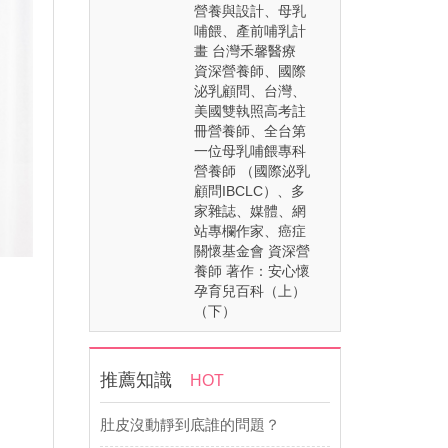
營養與設計、母乳
哺餵、產前哺乳計
畫 台灣禾馨醫療
資深營養師、國際
泌乳顧問、台灣、
美國雙執照高考註
冊營養師、全台第
一位母乳哺餵專科
營養師 （國際泌乳
顧問IBCLC）、多
家雜誌、媒體、網
站專欄作家、癌症
關懷基金會 資深營
養師 著作：安心懷
孕育兒百科（上）
（下）
推薦知識
HOT
肚皮沒動靜到底誰的問題？