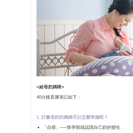
<給母奶媽咪>
40分鐘直播筆記如下：
1. 計畫母奶的媽媽可以怎麼準備呢？
「自摸」──懷孕期就認識自己奶的變化