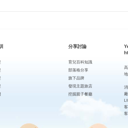
訓
分享討論
Y
h
程
育兒百科知識
高
程
部落格分享
地
程
旗下品牌
程
發現主題旅店
消
廠
們
挖掘親子餐廳
L
客
客