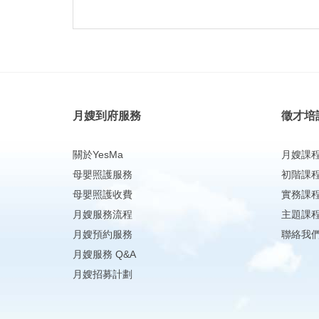
月嫂到府服務
徵才培
關於YesMa
月嫂課
母嬰照護服務
初階課
母嬰照護收費
實務課
月嫂服務流程
主題課
月嫂預約服務
聯絡我
月嫂服務 Q&A
月嫂招募計劃