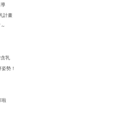
誤導
乳計畫
可～
正確含乳
好姿勢！
算啦