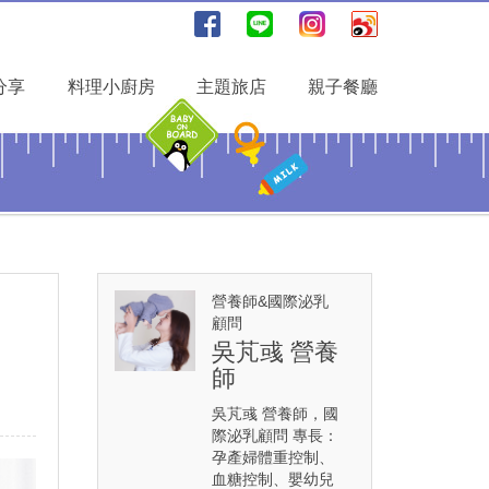
分享
料理小廚房
主題旅店
親子餐廳
營養師&國際泌乳
顧問
吳芃彧 營養
師
吳芃彧 營養師，國
際泌乳顧問 專長：
孕產婦體重控制、
血糖控制、嬰幼兒