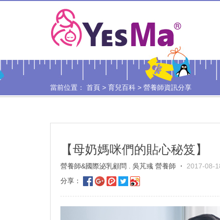
當前位置：
首頁
>
育兒百科
>
營養師資訊分享
【母奶媽咪們的貼心秘笈】
營養師&國際泌乳顧問 . 吳芃彧 營養師 ・
2017-08-1
分享：