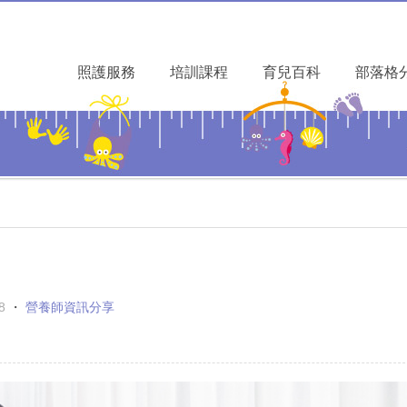
照護服務
培訓課程
育兒百科
部落格
8
・
營養師資訊分享