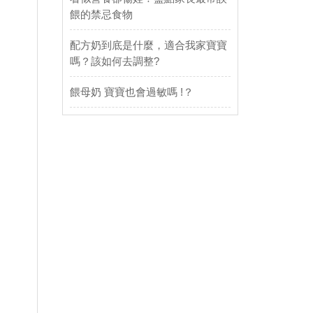
餵的禁忌食物
配方奶到底是什麼，適合我家寶寶
嗎？該如何去調整?
餵母奶 寶寶也會過敏嗎 !？