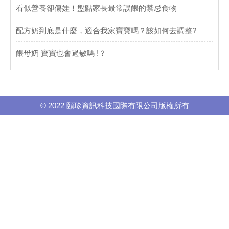
看似營養卻傷娃！盤點家長最常誤餵的禁忌食物
配方奶到底是什麼，適合我家寶寶嗎？該如何去調整?
餵母奶 寶寶也會過敏嗎 !？
© 2022 頤珍資訊科技國際有限公司版權所有