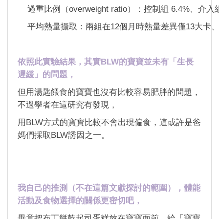
過重比例（overweight ratio）：控制組 6.4%、介入組
平均熱量攝取：兩組在12個月時熱量差異僅13大卡、
依照此實驗結果，其實BLW的寶寶並未有「生長
遲緩」的問題，
但用湯匙餵食的寶寶也沒有比較容易肥胖的問題，
不過學者在這研究有發現，
用BLW方式的寶寶比較不會出現偏食，這或許是爸
媽們採取BLW誘因之一。
我自己的推測（不在這篇文獻探討的範圍），體能
活動及食物選擇的關係更密切吧，
畢竟把布丁餅乾起司蛋糕放在寶寶面前，給「寶寶