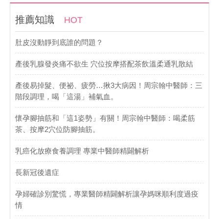
推薦知識
HOT
肚皮沒動靜到底誰的問題？
產後乳腺發炎痛不欲生 穴位按摩搭配茶飲溫柔通乳散結
產後易掉髮、便祕、疲勞…揪3大病因！周宗翰中醫師：三
階段調理，喝「這湯」補氣血。
懷孕腳抽筋和「這1姿勢」有關！周宗翰中醫師：喝柔筋
茶、按摩2穴位防腳抽筋。
乳癌化放療食養調理 專業中醫師精闢解析
長新冠後遺症
孕婦確診別驚慌，專業醫師精闢解析讓孕媽咪順利度過疫
情