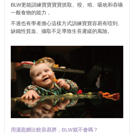
BLW更能訓練寶寶寶寶抓取、咬、啃、吸吮和吞嚥
一般食物的能力，
不過也有學者擔心這樣方式訓練寶寶容易有噎到、
缺鐵性貧血、攝取不足導致生長遲緩的風險。
用湯匙餵比較容易胖，BLW就不會嗎？