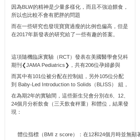
因為BLW的精神是少量多樣化，而且不強迫餵食，
所以也比較不會有肥胖的問題
而在一些研究也發現寶寶過瘦的比例也偏高，但是
在2017年新發表的研究給了一些有趣的答案。
這項隨機臨床實驗（RCT）發表在美國醫學會兒科
期刊❮JAMA Pediatrics❯，共有206位孕婦參與
而其中有101位被分配在控制組，另外105位分配
到 Baby-Led Introduction to Solids（BLISS） 組，
在為期2年的實驗間，這些新生兒會分別在6、12、
24個月分析飲食（三天飲食秤重）和體位，結果發
現：
體位指標（BMI z score）：在12和24個月時並無