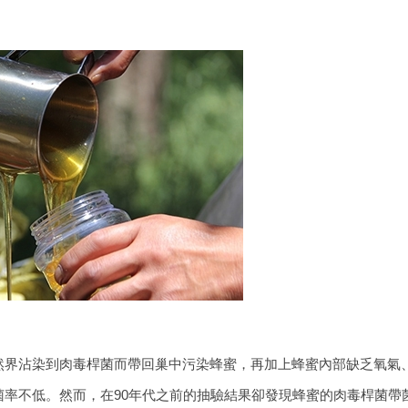
然界沾染到肉毒桿菌而帶回巢中污染蜂蜜，再加上蜂蜜內部缺乏氧氣
率不低。然而，在90年代之前的抽驗結果卻發現蜂蜜的肉毒桿菌帶