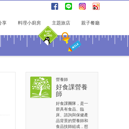
分享
料理小廚房
主題旅店
親子餐廳
營養師
好食課營養
師
好食課團隊，是一
群具有食品、臨
床、諮詢與保健產
品背景的營養師和
食品技師組成，想