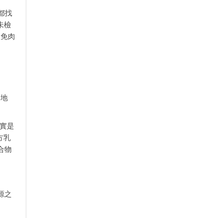
都找
未檢
避免肉
州地
確實是
方乳
合物
源之