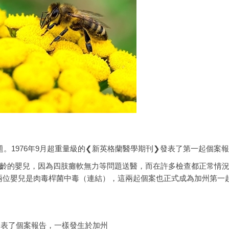
題。1976年9月超重量級的❮新英格蘭醫學期刊❯發表了第一起個案
月齡的嬰兒，因為四肢癱軟無力等問題送醫，而在許多檢查都正常情
兩位嬰兒是肉毒桿菌中毒（連結），這兩起個案也正式成為加州第一
發表了個案報告，一樣發生於加州