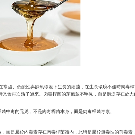
），是一種喜歡在常溫、低酸性與缺氧環境下生長的細菌，在生長環境不佳時肉毒
境時又會再次活了過來。肉毒桿菌的芽孢並不罕見，而是廣泛存在於大
桿菌中毒的元兇，不是肉毒桿菌本身，而是肉毒桿菌毒素。
放，而是屬於內毒素存在肉毒桿菌體內，此時是屬於無毒性的前毒素