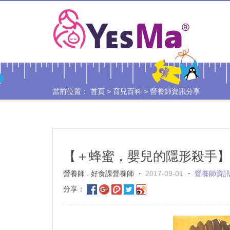
當前位置：
首頁
>
育兒百科
>
營養師資訊分享
【＋蜂蜜，嬰兒的隱形殺手】
營養師 . 好食課營養師 ・
2017-09-01
・
營養師資
分享：