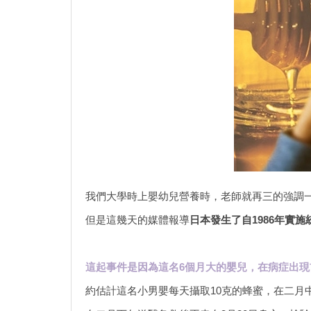
我們大學時上嬰幼兒營養時，老師就再三的強調
但是這幾天的媒體報導
日本發生了自1986年實
這起事件是因為這名6個月大的嬰兒，在病症出
約估計這名小男嬰每天攝取10克的蜂蜜，在二月