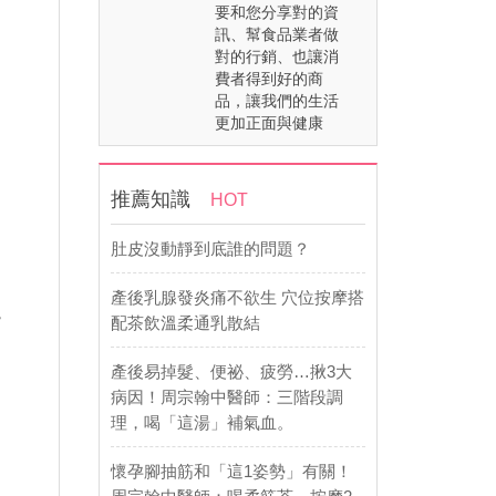
要和您分享對的資
訊、幫食品業者做
對的行銷、也讓消
費者得到好的商
品，讓我們的生活
更加正面與健康
推薦知識
HOT
肚皮沒動靜到底誰的問題？
產後乳腺發炎痛不欲生 穴位按摩搭
，
配茶飲溫柔通乳散結
產後易掉髮、便祕、疲勞…揪3大
病因！周宗翰中醫師：三階段調
理，喝「這湯」補氣血。
懷孕腳抽筋和「這1姿勢」有關！