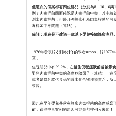
但這次的個案卻有四位嬰兒（分別為8、10、6與1
到了肉毒桿菌因而確認是肉毒桿菌中毒，其中編號
測出肉毒桿菌，但醫師將蜂蜜列為肉毒桿菌的可疑
毒桿菌中毒問題（連結）。
備註：現在是不建議一歲以下嬰兒接觸蜂蜜產品
1976年發表於❮刺絡針❯的學者Arnon，於1
區，
住院嬰兒中有29.2%，在
發生便秘症狀前曾被餵
嬰兒肉毒桿菌中毒的高度危險因子（連結）。這
或者是母乳取代食品的碳水化合物種類貧乏，所以
來源。
因此在早年嬰兒暴露在蜂蜜肉毒桿菌的高度威脅下
前，這些中毒案例的原因可能是都被列入未知！