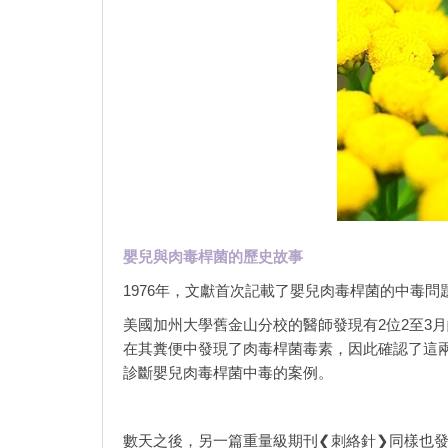
嬰兒與肉毒桿菌的歷史故事
1976年，文獻首次記載了嬰兒肉毒桿菌的中毒問
美國加州大學舊金山分校的醫師發現有2位2至3
在其糞便中發現了肉毒桿菌毒素，因此確認了這
診斷嬰兒肉毒桿菌中毒的案例。
數天之後，另一篇重量級期刊❮刺絡針❯同樣也