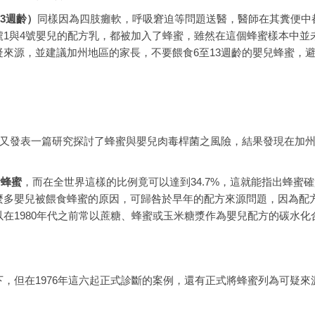
3週齡）
同樣因為四肢癱軟，呼吸窘迫等問題送醫，醫師在其糞便中
1與4號嬰兒的配方乳，都被加入了蜂蜜，雖然在這個蜂蜜樣本中並
來源，並建議加州地區的家長，不要餵食6至13週齡的嬰兒蜂蜜，
。
977年又發表一篇研究探討了蜂蜜與嬰兒肉毒桿菌之風險，結果發現在加
食蜂蜜
，而在全世界這樣的比例竟可以達到34.7%，這就能指出蜂蜜
麼多嬰兒被餵食蜂蜜的原因，可歸咎於早年的配方來源問題，因為配
在1980年代之前常以蔗糖、蜂蜜或玉米糖漿作為嬰兒配方的碳水化
，但在1976年這六起正式診斷的案例，還有正式將蜂蜜列為可疑來