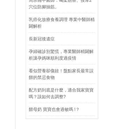
周宗翰中醫師：喝柔筋茶、按摩2
穴位防腳抽筋。
乳癌化放療食養調理 專業中醫師精
闢解析
長新冠後遺症
孕婦確診別驚慌，專業醫師精闢解
析讓孕媽咪順利度過疫情
看似營養卻傷娃！盤點家長最常誤
餵的禁忌食物
配方奶到底是什麼，適合我家寶寶
嗎？該如何去調整?
餵母奶 寶寶也會過敏嗎 !？