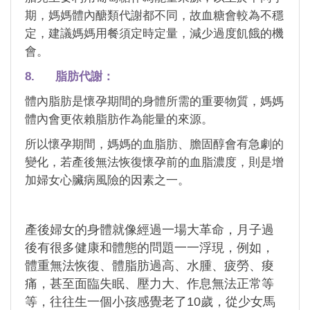
期，媽媽體內醣類代謝都不同，故血糖會較為不穩
定，建議媽媽用餐須定時定量，減少過度飢餓的機
會。
8. 脂肪代謝：
體內脂肪是懷孕期間的身體所需的重要物質，媽媽
體內會更依賴脂肪作為能量的來源。
所以懷孕期間，媽媽的血脂肪、膽固醇會有急劇的
變化，若產後無法恢復懷孕前的血脂濃度，則是增
加婦女心臟病風險的因素之一。
產後婦女的身體就像經過一場大革命，月子過
後有很多健康和體態的問題一一浮現，例如，
體重無法恢復、體脂肪過高、水腫、疲勞、痠
痛，甚至面臨失眠、壓力大、作息無法正常等
等，往往生一個小孩感覺老了10歲，從少女馬