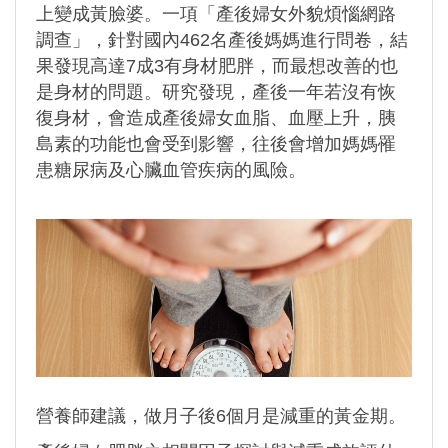
上變成黃臉婆。一項「產後婦女外貌煩惱網路
調查」，針對國內462名產後媽媽進行問卷，結
果發現高達7成3有身材肥胖，而最想改善的也
是身材的問題。研究發現，產後一年若沒有恢
復身材，會造成產後婦女血脂、血壓上升，胰
島素的功能也會受到影響，往後會增加媽媽罹
患糖尿病及心臟血管疾病的風險。
營養師建議，做月子後6個月是減重的黃金期。