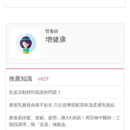
營養師
增健康
推薦知識
HOT
肚皮沒動靜到底誰的問題？
產後乳腺發炎痛不欲生 穴位按摩搭配茶飲溫柔通乳散結
產後易掉髮、便祕、疲勞…揪3大病因！周宗翰中醫師：三
階段調理，喝「這湯」補氣血。