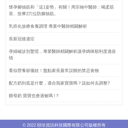
懷孕腳抽筋和「這1姿勢」有關！周宗翰中醫師：喝柔筋
茶、按摩2穴位防腳抽筋。
乳癌化放療食養調理 專業中醫師精闢解析
長新冠後遺症
孕婦確診別驚慌，專業醫師精闢解析讓孕媽咪順利度過疫
情
看似營養卻傷娃！盤點家長最常誤餵的禁忌食物
配方奶到底是什麼，適合我家寶寶嗎？該如何去調整?
餵母奶 寶寶也會過敏嗎 !？
© 2022 頤珍資訊科技國際有限公司版權所有