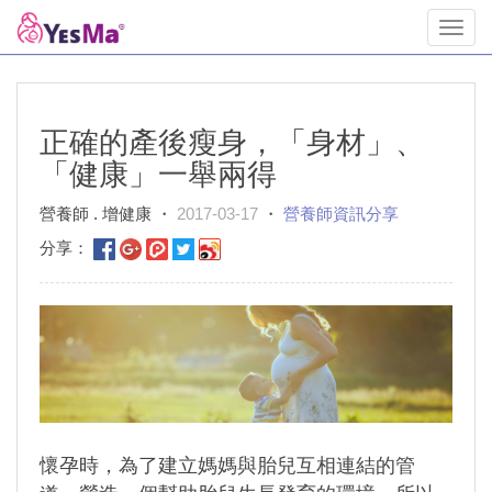
Toggl
navig
正確的產後瘦身，「身材」、
「健康」一舉兩得
營養師 . 增健康 ・
2017-03-17
・
營養師資訊分享
分享：
懷孕時，為了建立媽媽與胎兒互相連結的管