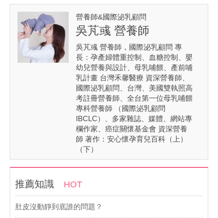
營養師&國際泌乳顧問
吳芃彧 營養師
吳芃彧 營養師，國際泌乳顧問 專
長：孕產婦體重控制、血糖控制、嬰
幼兒營養與設計、母乳哺餵、產前哺
乳計畫 台灣禾馨醫療 資深營養師、
國際泌乳顧問、台灣、美國雙執照高
考註冊營養師、全台第一位母乳哺餵
專科營養師 （國際泌乳顧問
IBCLC）、多家雜誌、媒體、網站專
欄作家、癌症關懷基金會 資深營養
師 著作：安心懷孕育兒百科（上）
（下）
推薦知識
HOT
肚皮沒動靜到底誰的問題？