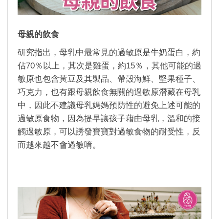
母親的飲食
研究指出，母乳中最常見的過敏原是牛奶蛋白，約
佔
70
％以上，其次是雞蛋，約
15
％，其他可能的過
敏原也包含黃豆及其製品、帶殼海鮮、堅果種子、
巧克力，也有跟母親飲食無關的過敏原潛藏在母乳
中，因此不建議母乳媽媽預防性的避免上述可能的
過敏原食物，因為提早讓孩子藉由母乳，溫和的接
觸過敏原，可以誘發寶寶對過敏食物的耐受性，反
而越來越不會過敏唷。