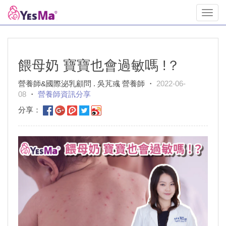
Toggl
navig
餵母奶 寶寶也會過敏嗎 !？
營養師&國際泌乳顧問 . 吳芃彧 營養師 ・
2022-06-
08
・
營養師資訊分享
分享：