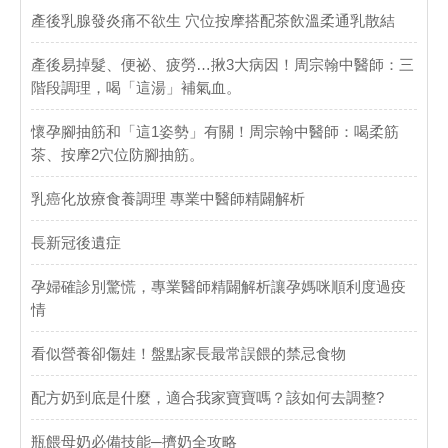
產後乳腺發炎痛不欲生 穴位按摩搭配茶飲溫柔通乳散結
產後易掉髮、便祕、疲勞…揪3大病因！周宗翰中醫師：三
階段調理，喝「這湯」補氣血。
懷孕腳抽筋和「這1姿勢」有關！周宗翰中醫師：喝柔筋
茶、按摩2穴位防腳抽筋。
乳癌化放療食養調理 專業中醫師精闢解析
長新冠後遺症
孕婦確診別驚慌，專業醫師精闢解析讓孕媽咪順利度過疫
情
看似營養卻傷娃！盤點家長最常誤餵的禁忌食物
配方奶到底是什麼，適合我家寶寶嗎？該如何去調整?
瓶餵母奶必備技能─擠奶全攻略