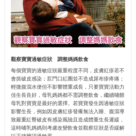
觀察寶寶過敏症狀 調整媽媽飲食
每個寶寶的過敏症狀嚴重程度不同，皮膚紅疹若不
會抓破皮感染；肛門口紅圈並不造成尿布疹疼痛；
輕微腹瀉水便但不影響體重成長，只要寶寶活動力
佳生長良好，母乳媽媽都不需調整飲食，繼續哺餵
母乳對寶寶是最好的選擇。若寶寶發生因過敏症狀
影響生長，例如因皮膚紅疹發癢無法入睡、腹瀉導
致嚴重紅臀破皮有感染風險且造成體重生長遲緩，
這時哺乳媽媽則考慮改變飲食並觀察症狀是否緩解