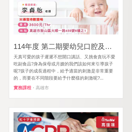
114年度 第二期嬰幼兒口腔及語言發展應用實務班
天真可愛的孩子遲遲不想開口講話、又挑食貪玩不愛
吃副食品?身為保母或月嫂的我們該如何來引導孩子
呢?孩子的成長過程中，給予適當的刺激是非常重要
的，而要在不同階段要給予什麼樣的刺激呢?...
實務課程
・高雄市