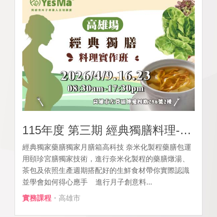
115年度 第三期 經典獨膳料理-實務培訓班 [
經典獨家藥膳獨家月膳箱高科技 奈米化製程藥膳包運
用頤珍宮膳獨家技術，進行奈米化製程的藥膳燉湯、
茶包及依照生產週期搭配好的生鮮食材帶你實際認識
並學會如何得心應手 進行月子創意料...
實務課程
・高雄市