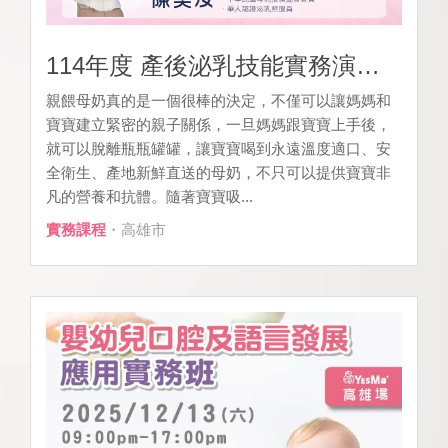
114年度 產後泌乳技能實務演練-進階專班 [
親餵母奶真的是一個很棒的決定，不僅可以讓媽媽和
寶寶建立緊密的親子關係，一旦媽媽跟寶寶上手後，
就可以脫離瓶瓶罐罐，讓寶寶喝到永遠溫度適口、安
全衛生、產地新鮮直送的母奶，不只可以提供寶寶非
凡的營養和抗體。隨著寶寶吸...
實務課程
・高雄市