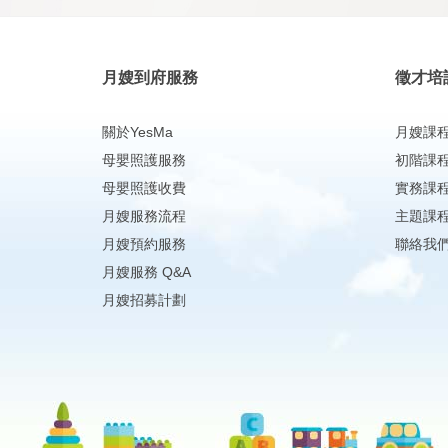
月嫂到府服務
徵才培
關於YesMa
月嫂課
母嬰照護服務
初階課
母嬰照護收費
實務課
月嫂服務流程
主題課
月嫂預約服務
聯絡我
月嫂服務 Q&A
月嫂招募計劃