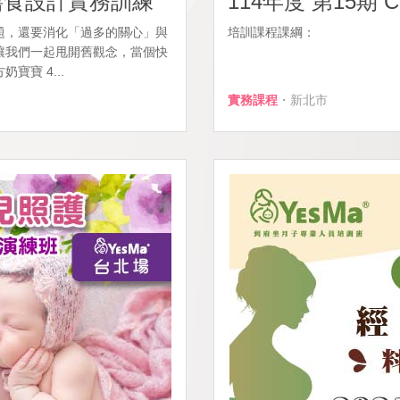
膳食設計實務訓練
114年度 第15期
題，還要消化「過多的關心」與
培訓課程課綱： &n
讓我們一起甩開舊觀念，當個快
寶寶 4...
實務課程
・新北市