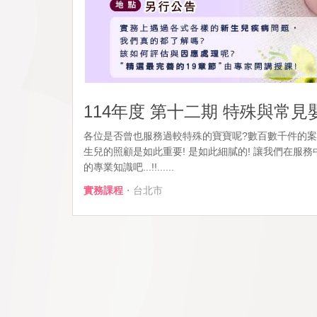
114年度 第十二期 特殊與常見
各位是否曾也服務過較特殊的寶寶呢?數百數千件的
生兒的照顧是如此重要! 是如此細膩的! 讓我們在服
的專業知識吧...!!......
實務課程
・台北市