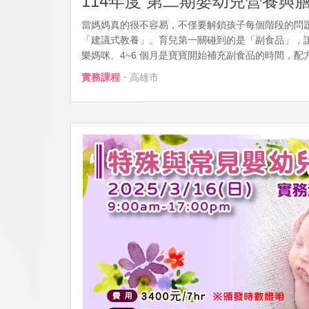
114年度 第二期嬰幼兒營養與
當媽媽真的很不容易，不僅要解鎖孩子每個階段的問
「建議式教養」。育兒第一關碰到的是「副食品」，
樂媽咪。4~6 個月是寶寶開始補充副食品的時間，配方奶
實務課程
・高雄市