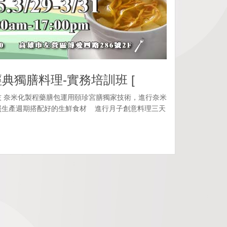
經典獨膳料理-實務培訓班 [
 奈米化製程藥膳包運用頤珍宮膳獨家技術，進行奈米
照生產週期搭配好的生鮮食材 進行月子創意料理三天