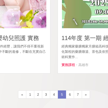
嬰幼兒照護 實務
114年度 第一期 
案件經歷，讓我們不得不重視新
經典獨家藥膳獨家月膳箱高科技
務中不斷的進修，不斷在充實自己
化製程的藥膳燉湯、茶包及依
術科實作...
實務課程
・高雄市
«
1
2
3
4
5
6
7
»