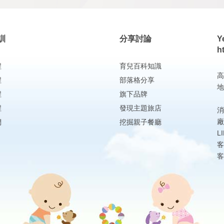
訓
分享討論
Y
h
程
育兒百科知識
高
程
部落格分享
地
程
旗下品牌
程
發現主題旅店
消
廠
們
挖掘親子餐廳
L
客
客