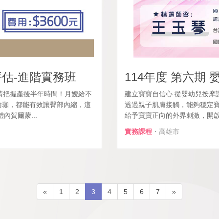
評估-進階實務班
114年度 第六期
請把握產後半年時間！月嫂給不
建立寶寶自信心 從嬰幼兒按摩
習瑜珈，都能有效讓臀部內縮，這
透過親子肌膚接觸，能夠穩定
賀爾蒙...
給予寶寶正向的外界刺激，開啟感
實務課程
・高雄市
«
1
2
3
4
5
6
7
»