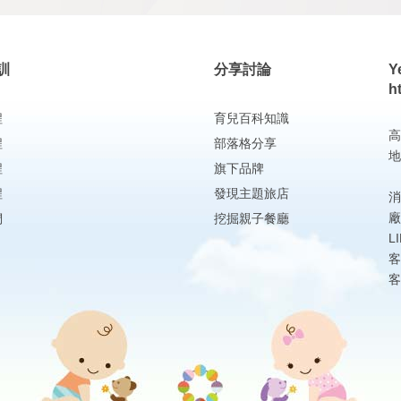
訓
分享討論
Y
h
程
育兒百科知識
高
程
部落格分享
地
程
旗下品牌
程
發現主題旅店
消
廠
們
挖掘親子餐廳
L
客
客