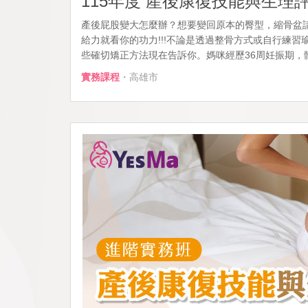
115年度 產後康復技能與生理
產後屁股變大怎麼辦？想要變回原本的臀型，縮骨盆
給力就看你的功力!!!不論是透過整骨方式或自行練
些確切矯正方法現在告訴你。媽咪經歷36周妊振期，體內
實務課程
・高雄市