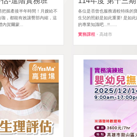
評估-進階實務班
114年度 第十三
請把握產後半年時間！月嫂給不
各位是否曾也服務過較特殊的
習瑜珈，都能有效讓臀部內縮，這
生兒的照顧是如此重要! 是如
賀爾蒙...
的專業知識吧...!!......
實務課程
・高雄市