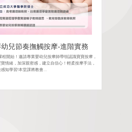
 嬰幼兒節奏撫觸按摩-進階實務
課程開始！邀請專業嬰幼兒按摩師帶領認識寶寶按摩，
寶寶情緒，加深親密感，建立自信心！輕柔按摩手法，
知學習!本堂課將教會...