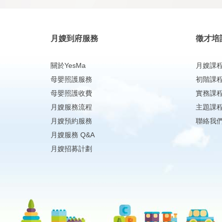
月嫂到府服務
徵才培
關於YesMa
月嫂課
母嬰照護服務
初階課
母嬰照護收費
實務課
月嫂服務流程
主題課
月嫂預約服務
聯絡我
月嫂服務 Q&A
月嫂招募計劃