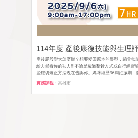
114年度 產後康復技能與生理
產後屁股變大怎麼辦？想要變回原本的臀型，縮骨盆
給力就看你的功力!!!不論是透過整骨方式或自行練
些確切矯正方法現在告訴你。媽咪經歷36周妊振期，體內
實務課程
・高雄市