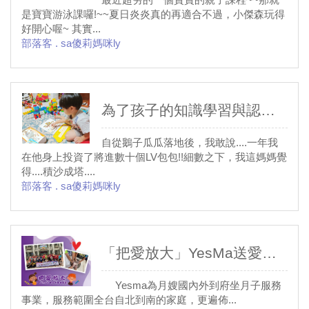
是寶寶游泳課囉!~~夏日炎炎真的再適合不過，小傑森玩得
好開心喔~ 其實...
部落客 . sa傻莉媽咪ly
為了孩子的知識學習與認知教育，我們到底花了多少錢?
自從鵝子瓜瓜落地後，我敢說....一年我
在他身上投資了將進數十個LV包包!!細數之下，我這媽媽覺
得....積沙成塔....
部落客 . sa傻莉媽咪ly
「把愛放大」YesMa送愛至偏鄉小學
Yesma為月嫂國內外到府坐月子服務
事業，服務範圍全台自北到南的家庭，更遍佈...