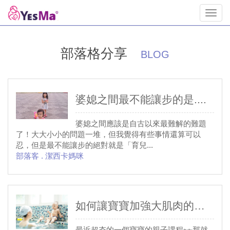
Toggl
navig
部落格分享
BLOG
婆媳之間最不能讓步的是....
婆媳之間應該是自古以來最難解的難題
了！大大小小的問題一堆，但我覺得有些事情還算可以
忍，但是最不能讓步的絕對就是「育兒...
部落客 . 潔西卡媽咪
如何讓寶寶加強大肌肉的訓練呢?~莎莉媽咪帶7個月的
最近超夯的一個寶寶的親子課程~~那就