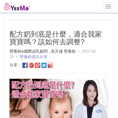
Toggl
navig
配方奶到底是什麼，適合我家
寶寶嗎？該如何去調整?
營養師&國際泌乳顧問 . 吳芃彧 營養師 ・
2022-06-
20
・
營養師資訊分享
分享：