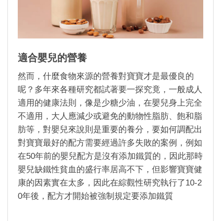
適合嬰兒的營養
然而，什麼食物來源的營養對寶寶才是最優良的
呢？多年來各種研究都試著要一探究竟，一般成人
適用的健康法則，像是少糖少油，在嬰兒身上完全
不適用，大人應減少或避免的動物性脂肪、飽和脂
肪等，對嬰兒來說則是重要的養分，要如何調配出
對寶寶最好的配方需要經過許多失敗的案例，例如
在
50
年前的嬰兒配方是沒有添加鐵質的，因此那時
嬰兒缺鐵性貧血的盛行率居高不下，但影響寶寶健
康的因素實在太多，因此在綜觀性研究執行了
10-2
0
年後，配方才開始被強制規定要添加鐵質