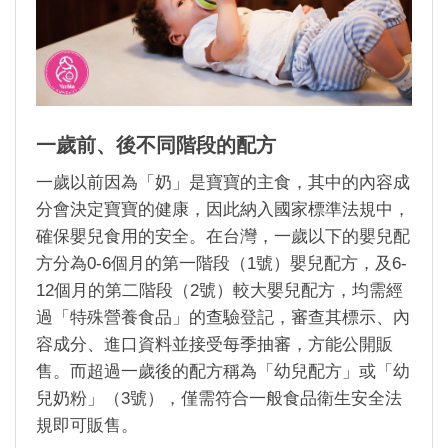
一歲前、後不同階段的配方
一歲以前因為「奶」是寶寶的主食，其中的內容成
分會決定寶寶的健康，因此納入國家標準法規中，
確保嬰兒食用的安全。在台灣，一歲以下的嬰兒配
方分為
0-6
個月的第一階段（
1
號）嬰兒配方，及
6-
12
個月的第二階段（
2
號）較大嬰兒配方，均需經
過「特殊營養食品」的查驗登記，審查其標示、內
容成分、進口資料並接受每季抽審，方能公開販
售。而超過一歲後的配方稱為「幼兒配方」或「幼
兒奶粉」（
3
號），僅需符合一般食品衛生安全法
規即可販售。