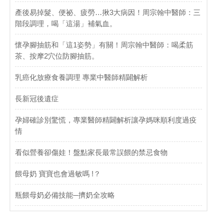
產後易掉髮、便祕、疲勞…揪3大病因！周宗翰中醫師：三
階段調理，喝「這湯」補氣血。
懷孕腳抽筋和「這1姿勢」有關！周宗翰中醫師：喝柔筋
茶、按摩2穴位防腳抽筋。
乳癌化放療食養調理 專業中醫師精闢解析
長新冠後遺症
孕婦確診別驚慌，專業醫師精闢解析讓孕媽咪順利度過疫
情
看似營養卻傷娃！盤點家長最常誤餵的禁忌食物
餵母奶 寶寶也會過敏嗎 !？
瓶餵母奶必備技能─擠奶全攻略