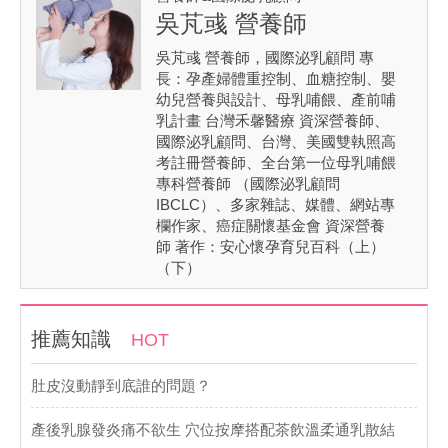
吳芃彧 營養師
吳芃彧 營養師，國際泌乳顧問 專
長：孕產婦體重控制、血糖控制、嬰
幼兒營養與設計、母乳哺餵、產前哺
乳計畫 台灣禾馨醫療 資深營養師、
國際泌乳顧問、台灣、美國雙執照高
考註冊營養師、全台第一位母乳哺餵
專科營養師 （國際泌乳顧問
IBCLC）、多家雜誌、媒體、網站專
欄作家、癌症關懷基金會 資深營養
師 著作：安心懷孕育兒百科（上）
（下）
推薦知識
HOT
肚皮沒動靜到底誰的問題？
產後乳腺發炎痛不欲生 穴位按摩搭配茶飲溫柔通乳散結