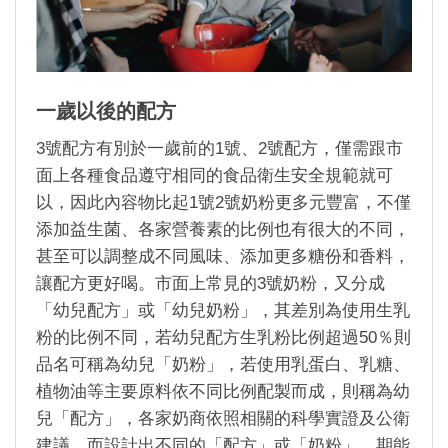
一歲以後的配方
3
號配方有別於一歲前的
1
號、
2
號配方，僅需跟市
面上各種食品遵守相同的食品衛生安全規範就可
以，因此內容物比起
1
號
2
號奶粉更多元豐富，不僅
添加益生菌、各家營養素的比例也有很大的不同，
甚至可以調整成不同風味、添加更多糖份和香料，
讓配方更好喝。市面上常見的
3
號奶粉，又分成
「幼兒配方」或「幼兒奶粉」，其差別為使用生乳
粉的比例不同，若幼兒配方生乳粉比例超過
50
％則
品名可稱為幼兒「奶粉」，若使用乳蛋白、乳糖、
植物油等主要原料依不同比例配製而成，則稱為幼
兒「配方」，各家奶商依照相關的科學實證及公衛
建議，而設計出不同的「配方」或「奶粉」，期能