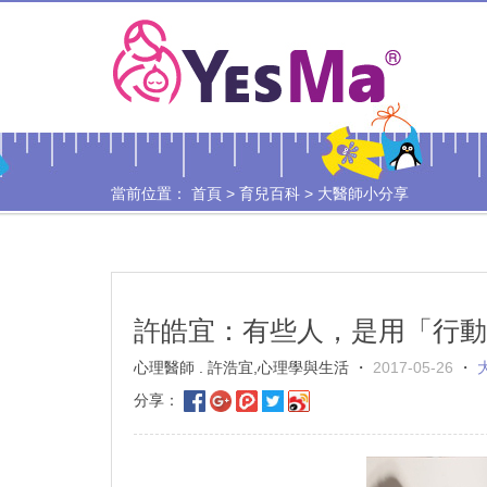
當前位置：
首頁
>
育兒百科
>
大醫師小分享
許皓宜：有些人，是用「行動
心理醫師 . 許浩宜,心理學與生活 ・
2017-05-26
・
分享：