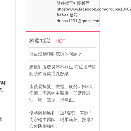
請移駕至社團版面
https://www.facebook.com/groups/130
fref=ts 信箱：
dr.hsu1231@gmail.com
推薦知識
HOT
肚皮沒動靜到底誰的問題？
產後乳腺發炎痛不欲生 穴位按摩搭
配茶飲溫柔通乳散結
的印
產後易掉髮、便祕、疲勞…揪3大
孩。
病因！周宗翰中醫師：三階段調
理，喝「這湯」補氣血。
懷孕腳抽筋和「這1姿勢」有關！
周宗翰中醫師：喝柔筋茶、按摩2
情。
穴位防腳抽筋。