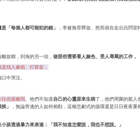
爐是「每個人都可能犯的錯」
，李被無罪釋放。然而就在走出訊問室
。
遠離故鄉，到海的另一頭，
做那些需要看人臉色、受人辱罵的工作，
就是找人麻煩、打群架，
傷口中哭泣。
往往也很脆弱
。他們不知道
自己的心靈原來生病
了，他們周圍的親人
願挨」
，無論旁邊的人如何相勸，這種悲劇式的循環還是日日夜夜重
在小孩透過暴力來表達：「我不知道怎麼說，我也不想說。」