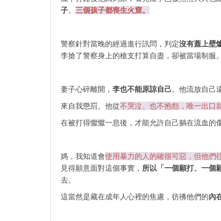
子
。
三個孩子都喪生火窟。
警察針對當晚的經過進行訊問，判定
沒有蓋上壁
李搶了警察身上的槍支打算自盡，卻被當場制服
妻子心碎離開，
李也不能原諒自己
。他流放自己
來自我懲罰。他從
不哭泣、也不抱怨，唯一出口
在被打得懨懨一息後，才能允許自己躺在流血的
媽，我知道會
使用暴力的人的確很可惡，但他們
見得願意面對這個事實，
所以「一個願打、一個
去。
這當然是藏在成年人心裡的焦慮，彷彿他們的
內