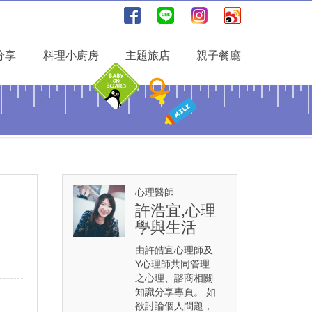
分享
料理小廚房
主題旅店
親子餐廳
心理醫師
許浩宜,心理
學與生活
由許皓宜心理師及
Y心理師共同管理
之心理、諮商相關
知識分享專頁。 如
欲討論個人問題，