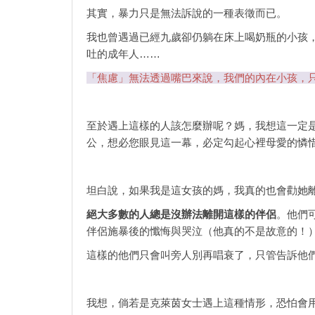
其實，暴力只是無法訴說的一種表徵而已。
我也曾遇過已經九歲卻仍躺在床上喝奶瓶的小孩
吐的成年人……
「焦慮」無法透過嘴巴來說，我們的內在小孩，
至於遇上這樣的人該怎麼辦呢？媽，我想這一定
公，想必您眼見這一幕，必定勾起心裡母愛的憐
坦白說，如果我是這女孩的媽，我真的也會勸她
絕大多數的人總是沒辦法離開這樣的伴侶
。他們
伴侶施暴後的懺悔與哭泣（他真的不是故意的！
這樣的他們只會叫旁人別再唱衰了，只管告訴他
我想，倘若是克萊茵女士遇上這種情形，恐怕會