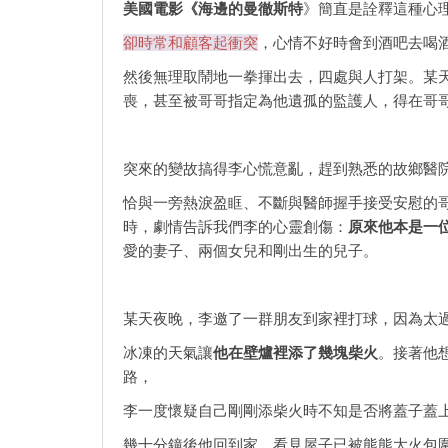
美國電影《海邊的曼徹斯特
》簡直是詮釋這種心
卻時常和顧客起衝突
，心情不好時會到酒吧去喝
然後無理取鬧地一拳揮出去，四處與人打架。某
喪，甚至被哥哥指定為他遺孤的監護人，得在哥
突來的變故搞得李心慌意亂，趕到熟悉的故鄉醫
恰與一旁熱淚盈眶、不斷與醫師握手接受安慰的
時，劇情告訴我們李的心靈創傷：
原來他本是一
愛的妻子、兩個女兒和剛出生的兒子。
某天夜晚，李邀了一群朋友到家裡打球，因為太
冰凍的天氣讓
他在壁爐裡添了幾塊柴火
。接著他
路，
李一度懷疑自己剛剛添柴火時不知是否將蓋子蓋
幾十分鐘後他回到家，看見屋子已被熊熊大火包