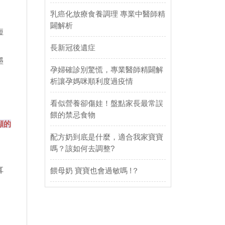
乳癌化放療食養調理 專業中醫師精
闢解析
短
長新冠後遺症
墨
孕婦確診別驚慌，專業醫師精闢解
析讓孕媽咪順利度過疫情
看似營養卻傷娃！盤點家長最常誤
餵的禁忌食物
顯的
配方奶到底是什麼，適合我家寶寶
嗎？該如何去調整?
耳
餵母奶 寶寶也會過敏嗎 !？