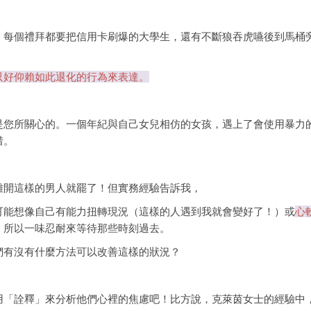
，每個禮拜都要把信用卡刷爆的大學生，還有不斷狼吞虎嚥後到馬桶
只好仰賴如此退化的行為來表達。
是您所關心的。一個年紀與自己女兒相仿的女孩，遇上了會使用暴力
惜。
離開這樣的男人就罷了！但實務經驗告訴我，
可能想像自己有能力扭轉現況（這樣的人遇到我就會變好了！）或
心
）所以一味忍耐來等待那些時刻過去。
們有沒有什麼方法可以改善這樣的狀況？
用「詮釋」來分析他們心裡的焦慮吧！比方說，克萊茵女士的經驗中