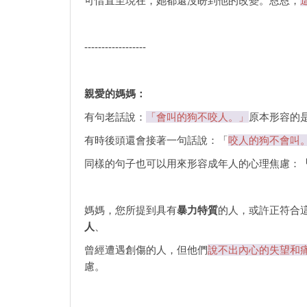
可惜直至現在，她都還沒盼到他的改變。恩恩，
------------------
親愛的媽媽：
有句老話說：
「會叫的狗不咬人。」
原本形容的
有時後頭還會接著一句話說：「
咬人的狗不會叫
同樣的句子也可以用來形容成年人的心理焦慮：
媽媽，您所提到具有
暴力特質
的人，或許正符合
人
、
曾經遭遇創傷的人，但他們
說不出內心的失望和
慮。