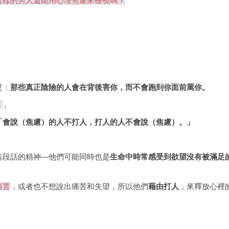
這樣的男人還能用心理焦慮來檢視嗎？
是：
那些真正陰險的人會在背後害你，而不會跑到你面前罵你。
。
」
「會說（焦慮）的人不打人，打人的人不會說（焦慮）。」
這段話的精神—他們可能同時也是
生命中時常感受到欲望沒有被滿足
痛苦
，或者也不想說出痛苦和失望，所以他們
藉由打人
，來釋放心裡