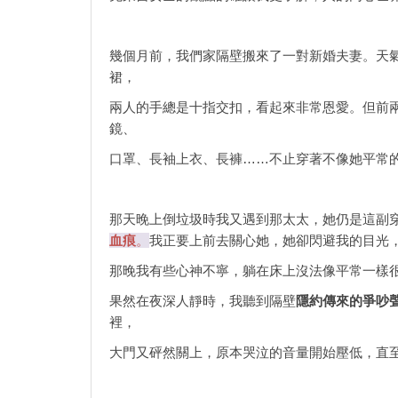
幾個月前，我們家隔壁搬來了一對新婚夫妻。天
裙，
兩人的手總是十指交扣，看起來非常恩愛。但前
鏡、
口罩、長袖上衣、長褲……不止穿著不像她平常
那天晚上倒垃圾時我又遇到那太太，她仍是這副
血
痕
。
我正要上前去關心她，她卻閃避我的目光
那晚我有些心神不寧，躺在床上沒法像平常一樣
果然在夜深人靜時，我聽到隔壁
隱約傳來的爭吵
裡，
大門又砰然關上，原本哭泣的音量開始壓低，直