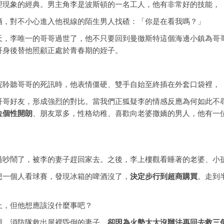
理現象的經典。男主角李是波斯頓的一名工人，他有非常好的技能，
酒，對不小心進入他視線的陌生男人找碴：「你是在看我嗎？」
天，李唯一的哥哥過世了，他不只要回到曼徹斯特這個海邊小鎮為哥
哥身後替他照顧正處於青春期的姪子。
院聆聽哥哥的死訊時，他表情僵硬、雙手自始至終插在外套口袋裡，
哥哥好友，形成強烈的對比。當我們正狐疑李的情感反應為何如此不
位個性開朗
、朋友眾多，性格幼稚、喜歡向老婆撒嬌的男人，他有一
過吵鬧了，被李的妻子趕回家去。之後，李上樓觀看睡著的老婆、小
想一個人看球賽，發現冰箱的啤酒沒了，
決定步行到超商購買
。走到
上，但他想應該沒什麼事吧？
圍，消防隊救出屋裡昏倒的妻子，
卻因為火勢太大沒辦法再回去救三