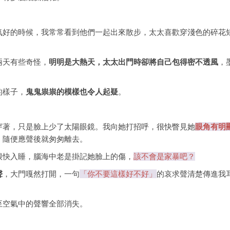
氣好的時候，我常常看到他們一起出來散步，太太喜歡穿淺色的碎花
兩天有些奇怪，
明明是大熱天，太太出門時卻將自己包得密不透風
，
的樣子，
鬼鬼祟祟的模樣也令人起疑
。
穿著，只是臉上少了太陽眼鏡。我向她打招呼，很快瞥見她
眼角有明
，隨便應聲後就匆匆離去。
很快入睡，腦海中老是掛記她臉上的傷，
該不會是家暴吧？
聲
，大門嘎然打開，一句
「你不要這樣好不好」
的哀求聲清楚傳進我
至空氣中的聲響全部消失。