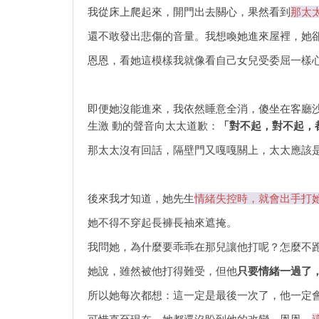
我從床上爬起來，開門出去關心，果然看到
那太
還不敢發出悲傷的音量。我想喚她進來屋裡，她
恩恩，看她這模樣我就像看自己女兒受委屈一樣
即便她沒能進來，我依然睡意全消，傻坐在客廳
生激 動的聲音向太太道歉：
「對不起，對不起，
那太太沒有回話，隔壁門又嘎嘎關上，太太應該
後來我才知道，她先生
情緒失控時，就會出手打
她不得不穿起長褲長袖來遮掩。
我問她，為什麼要乖乖在那兒讓他打呢？怎麼不
她說，雖然被他打得難受，但他
只要情緒一過了
所以她每次都想：這一定是最後一次了，他一定