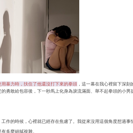
使用暴力時，扶住了他還沒打下來的拳頭
，這一幕在我心裡留下深刻
定的勇敢給包容後，下一秒馬上化身為淚流滿面、舉不起拳頭的小男
、工作的時候，心裡就已經存在焦慮了。我從來沒用這個角度想過事
界有多麼細膩複雜。