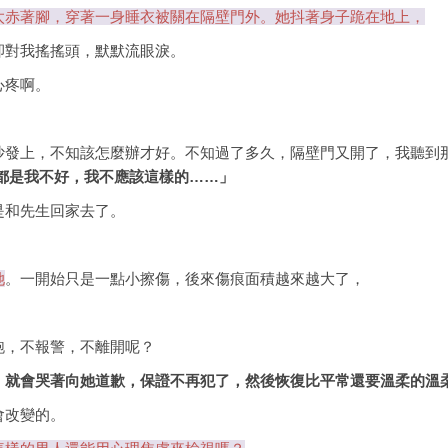
太赤著腳，穿著一身睡衣被關在隔壁門外。她抖著身子跪在地上，
卻對我搖搖頭，默默流眼淚。
心疼啊。
沙發上，不知該怎麼辦才好。不知過了多久，隔壁門又開了，我聽到
都是我不好，我不應該這樣的……」
是和先生回家去了。
她
。一開始只是一點小擦傷，後來傷痕面積越來越大了，
跑，不報警，不離開呢？
，就會哭著向她道歉，保證不再犯了，然後恢復比平常還要溫柔的溫
會改變的。